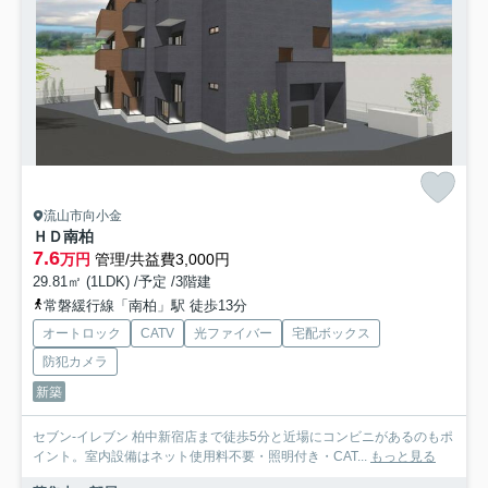
流山市向小金
ＨＤ南柏
7.6
万円
管理/共益費3,000円
29.81㎡ (1LDK) /予定 /3階建
常磐緩行線「南柏」駅 徒歩13分
オートロック
CATV
光ファイバー
宅配ボックス
防犯カメラ
新築
セブン‐イレブン 柏中新宿店まで徒歩5分と近場にコンビニがあるのもポ
イント。室内設備はネット使用料不要・照明付き・CAT...
もっと見る