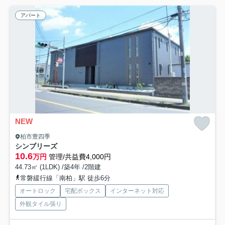
アパート
NEW
柏市豊四季
シンブリーズ
10.6
万円
管理/共益費4,000円
44.73㎡ (1LDK) /築4年 /2階建
常磐緩行線「南柏」駅 徒歩6分
オートロック
宅配ボックス
インターネット対応
外観タイル張り