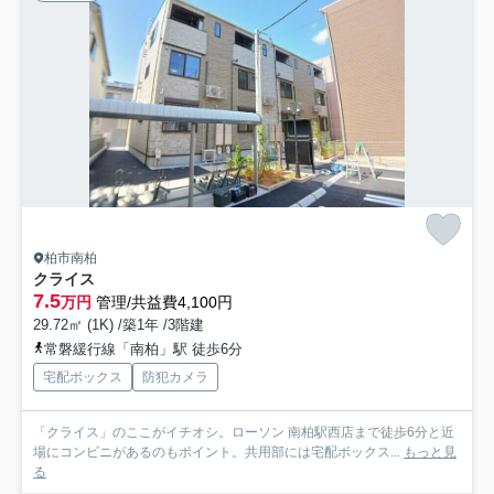
柏市南柏
クライス
7.5
万円
管理/共益費4,100円
29.72㎡ (1K) /築1年 /3階建
常磐緩行線「南柏」駅 徒歩6分
宅配ボックス
防犯カメラ
「クライス」のここがイチオシ。ローソン 南柏駅西店まで徒歩6分と近
場にコンビニがあるのもポイント。共用部には宅配ボックス...
もっと見
る