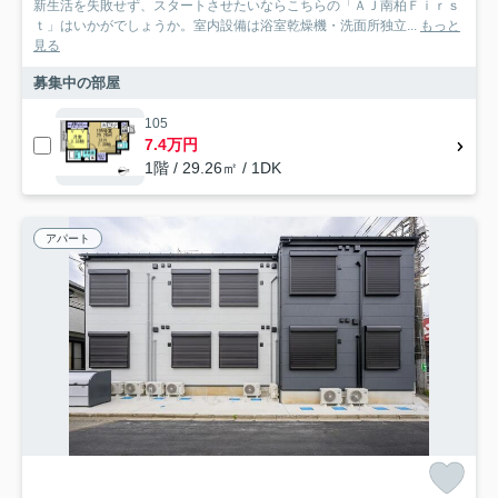
新生活を失敗せず、スタートさせたいならこちらの「ＡＪ南柏Ｆｉｒｓ
ｔ」はいかがでしょうか。室内設備は浴室乾燥機・洗面所独立...
もっと
見る
募集中の部屋
105
7.4万円
1階 / 29.26㎡ / 1DK
アパート