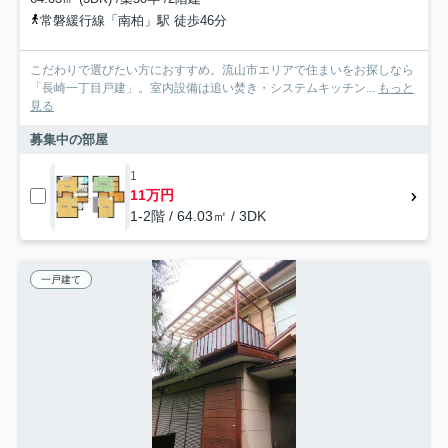
常磐緩行線「南柏」駅 徒歩46分
こだわりで選びたい方におすすめ。流山市エリアで住まいをお探しなら
「長崎一丁目戸建」。室内設備は追い焚き・システムキッチン...
もっと
見る
募集中の部屋
1
11万円
1-2階 / 64.03㎡ / 3DK
一戸建て