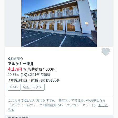
柏市藤心
アルケミー逆井
4.1
万円
管理/共益費4,000円
19.87㎡ (1K) /築21年 /2階建
常磐緩行線「南柏」駅 徒歩58分
CATV
宅配ボックス
こだわりで選びたい方におすすめ。柏市エリアで住まいをお探しなら
「アルケミー逆井」。室内設備はCATV・エアコン・ネット使...
もっと
見る