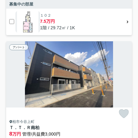
募集中の部屋
１０２
7.5万円
1階 / 29.72㎡ / 1K
アパート
柏市今谷上町
Ｔ．Ｔ．Ｒ南柏
8
万円
管理/共益費3,000円