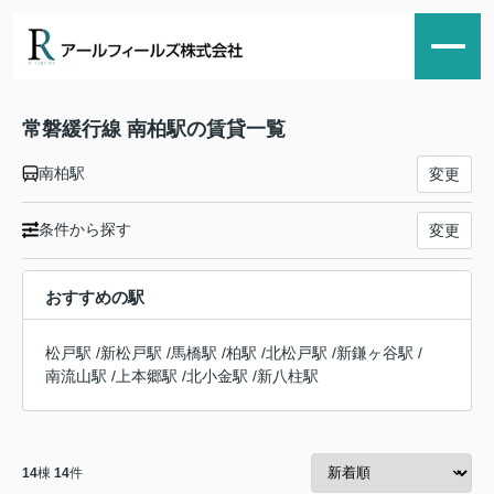
常磐緩行線 南柏駅の賃貸一覧
南柏駅
変更
条件から探す
変更
おすすめの駅
松戸駅
/
新松戸駅
/
馬橋駅
/
柏駅
/
北松戸駅
/
新鎌ヶ谷駅
/
南流山駅
/
上本郷駅
/
北小金駅
/
新八柱駅
14
棟
14
件