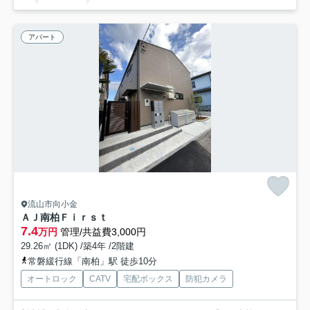
アパート
流山市向小金
ＡＪ南柏Ｆｉｒｓｔ
7.4
万円
管理/共益費3,000円
29.26㎡ (1DK) /築4年 /2階建
常磐緩行線「南柏」駅 徒歩10分
オートロック
CATV
宅配ボックス
防犯カメラ