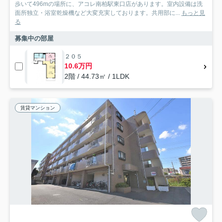
歩いて496mの場所に、アコレ南柏駅東口店があります。室内設備は洗
面所独立・浴室乾燥機など大変充実しております。共用部に...
もっと見
る
募集中の部屋
２０５
10.6万円
2階 / 44.73㎡ / 1LDK
賃貸マンション