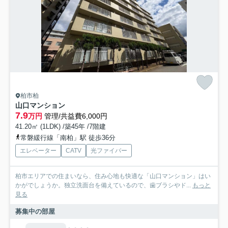
柏市柏
山口マンション
7.9
万円
管理/共益費6,000円
41.20㎡ (1LDK) /築45年 /7階建
常磐緩行線「南柏」駅 徒歩36分
エレベーター
CATV
光ファイバー
柏市エリアでの住まいなら、住み心地も快適な「山口マンション」はい
かがでしょうか。独立洗面台を備えているので、歯ブラシやド...
もっと
見る
募集中の部屋