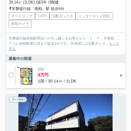
30.14㎡ (1LDK) /築3年 /3階建
常磐緩行線「南柏」駅 徒歩6分
オートロック
CATV
宅配ボックス
インターネット対応
防犯カメラ
常磐緩行線南柏駅周辺への引っ越しをお考えなら「Ｔ．Ｔ．Ｒ南柏」。
アコレ南柏駅東口店まで徒歩2分です。共用部には宅配ボック...
もっと
見る
募集中の部屋
101
8万円
1階 / 30.14㎡ / 1LDK
アパート