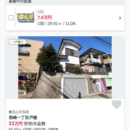
募集中の部屋
102
7.6万円
1階 / 29.81㎡ / 1LDK
一戸建て
流山市長崎
長崎一丁目戸建
11
万円
管理/共益費-
64.03㎡ (3DK) /築50年 /2階建