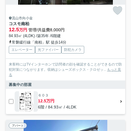
流山市向小金
コスモ南柏
12.5
万円
管理/共益費8,000円
84.93㎡ (4LDK) /築35年 /6階建
常磐緩行線「南柏」駅 徒歩14分
エレベーター
光ファイバー
防犯カメラ
来客時にはTVインターホンで訪問者の顔を確認することができるので防
犯対策につながります。収納はシューズボックス・クロゼッ...
もっと見
る
募集中の部屋
６０３
12.5万円
6階 / 84.93㎡ / 4LDK
アパート