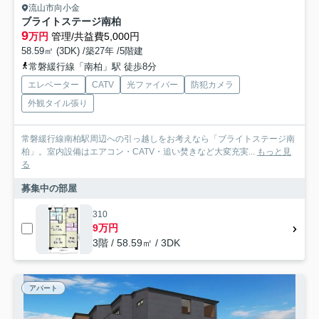
流山市向小金
ブライトステージ南柏
9
万円
管理/共益費5,000円
58.59㎡ (3DK) /築27年 /5階建
常磐緩行線「南柏」駅 徒歩8分
エレベーター
CATV
光ファイバー
防犯カメラ
外観タイル張り
常磐緩行線南柏駅周辺への引っ越しをお考えなら「ブライトステージ南
柏」。室内設備はエアコン・CATV・追い焚きなど大変充実...
もっと見
る
募集中の部屋
310
9万円
3階 / 58.59㎡ / 3DK
アパート