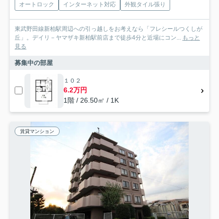
オートロック
インターネット対応
外観タイル張り
東武野田線新柏駅周辺への引っ越しをお考えなら「フレシールつくしが
丘」。デイリ－ヤマザキ新柏駅前店まで徒歩4分と近場にコン...
もっと
見る
募集中の部屋
１０２
6.2万円
1階 / 26.50㎡ / 1K
賃貸マンション