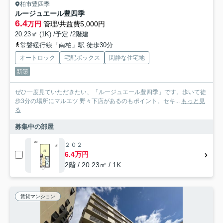
柏市豊四季
ルージュエール豊四季
6.4
万円
管理/共益費5,000円
20.23㎡ (1K) /予定 /2階建
常磐緩行線「南柏」駅 徒歩30分
オートロック
宅配ボックス
閑静な住宅地
新築
ぜひ一度見ていただきたい、「ルージュエール豊四季」です。歩いて徒
歩3分の場所にマルエツ 野々下店があるのもポイント。セキ...
もっと見
る
募集中の部屋
２０２
6.4万円
2階 / 20.23㎡ / 1K
賃貸マンション