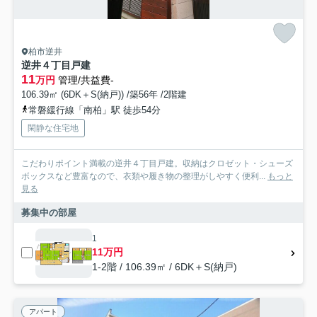
柏市逆井
逆井４丁目戸建
11
万円
管理/共益費-
106.39㎡ (6DK＋S(納戸)) /築56年 /2階建
常磐緩行線「南柏」駅 徒歩54分
閑静な住宅地
こだわりポイント満載の逆井４丁目戸建。収納はクロゼット・シューズ
ボックスなど豊富なので、衣類や履き物の整理がしやすく便利...
もっと
見る
募集中の部屋
1
11万円
1-2階 / 106.39㎡ / 6DK＋S(納戸)
アパート