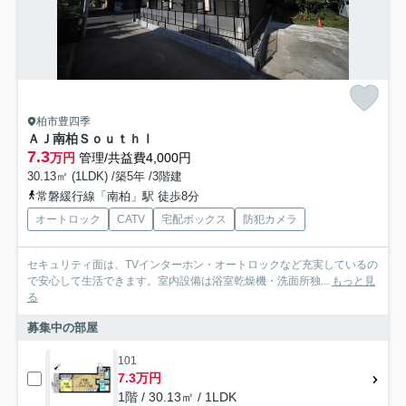
柏市豊四季
ＡＪ南柏ＳｏｕｔｈⅠ
7.3
万円
管理/共益費4,000円
30.13㎡ (1LDK) /築5年 /3階建
常磐緩行線「南柏」駅 徒歩8分
オートロック
CATV
宅配ボックス
防犯カメラ
セキュリティ面は、TVインターホン・オートロックなど充実しているの
で安心して生活できます。室内設備は浴室乾燥機・洗面所独...
もっと見
る
募集中の部屋
101
7.3万円
1階 / 30.13㎡ / 1LDK