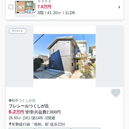
０３０２
7.9万円
3階 / 41.20㎡ / 1LDK
アパート
柏市つくしが丘
フレシールつくしが丘
6.2
万円
管理/共益費2,000円
26.50㎡ (1K) /築14年 /2階建
常磐緩行線「南柏」駅 徒歩23分