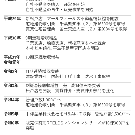
自社不動産を購入、運営を開始
自社不動産の再生・販売事業を開始
平成29年
新松戸店 アールフィールズ不動産情報館を開設
宅地建物取引業 千葉県知事（２）第16390号を取得
賃貸住宅管理業 国土交通大臣（２）第2084号を取得
平成30年
9期連続増収増益
千葉支店、船橋支店、新松戸店を本社統合
本社ビル1階に再生不動産専門店を開設
平成31年
10期連続増収増益
令和元年
令和2年
11期連続増収増益
建設業許可 内装仕上げ工事 防水工事取得
令和3年
12期連続増収増益 売上高14億円を突破
松戸店を開設 賃貸仲介・売買仲介部門を強化
令和4年
管理戸数1,000戸へ
宅地建物取引業 千葉県知事（３）第16390号を取得
令和5年
中津産業株式会社をM＆Aにて取得 管理戸数1,500戸へ
令和6年
販売保有用RFIELDSマンションシリーズが16棟300戸を
突破