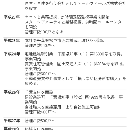
再生・再建を行う会社としてアールフィールズ株式会社
を設立
平成23年
セコムと業務提携、24時間遠隔監視事業を開始
スターツアメニティと業務提携。24時間コールセンター
を開設
管理戸数100戸となる
平成23年
本社を千葉県松戸市西馬橋蔵元町183へ移転
管理戸数200戸へ
平成24年
宅地建物取引業 千葉県知事（１）第16390号を取得。
事業開始
賃貸住宅管理業 国土交通大臣（１）第2084号を取得。
事業開始
管理戸数300戸へ
不動産売買仲介事業として「損しない区分所有購入」を
広める。
平成26年
千葉支店を開設
建設業許可 千葉県知事（般-2）第49299号を取得。事
業開始
自社職人を直接雇用により自社施工可能に
管理戸数400戸へ
平成27年
管理戸数500戸へ
平成28年
船橋支店を開設