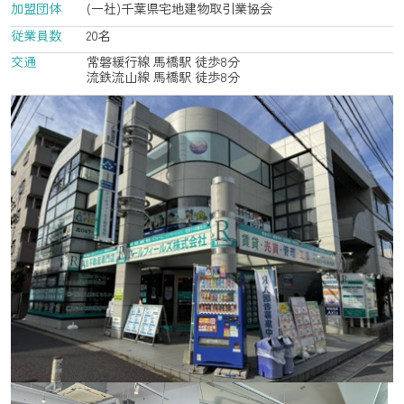
加盟団体
(一社)千葉県宅地建物取引業協会
従業員数
20名
交通
常磐緩行線 馬橋駅 徒歩8分
流鉄流山線 馬橋駅 徒歩8分