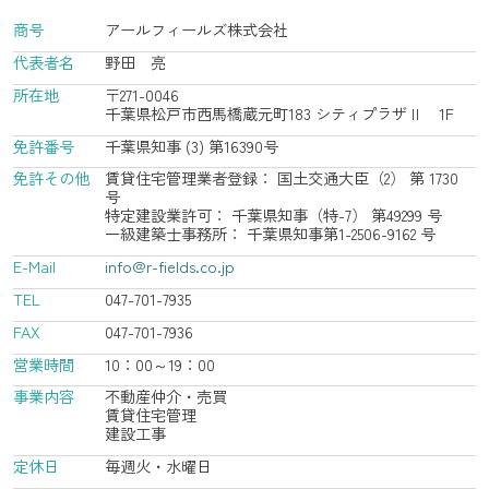
商号
アールフィールズ株式会社
代表者名
野田 亮
所在地
〒271-0046
千葉県松戸市西馬橋蔵元町183 シティプラザⅡ 1F
免許番号
千葉県知事 (3) 第16390号
免許その他
賃貸住宅管理業者登録： 国土交通大臣（2） 第 1730
号
特定建設業許可： 千葉県知事（特-7） 第49299 号
一級建築士事務所： 千葉県知事第1-2506-9162 号
E-Mail
info@r-fields.co.jp
TEL
047-701-7935
FAX
047-701-7936
営業時間
10：00～19：00
事業内容
不動産仲介・売買
賃貸住宅管理
建設工事
定休日
毎週火・水曜日