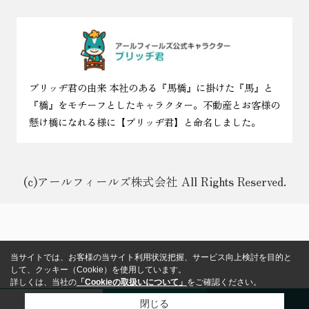
ブリッヂ君の由来 本社のある『馬橋』に掛けた『馬』と
『橋』をモチーフとしたキャラクター。不動産とお客様の
懸け橋になれる様に【ブリッヂ君】と命名しました。
(c)アールフィールズ株式会社 All Rights Reserved.
当サイトでは、お客様の当サイト利用状況把握、サービス向上検討を目的と
して、クッキー（Cookie）を使用しています。
詳しくは、当社の
「Cookieの取扱いについて」
をご確認ください。
閉じる
来店予約
メール
電話