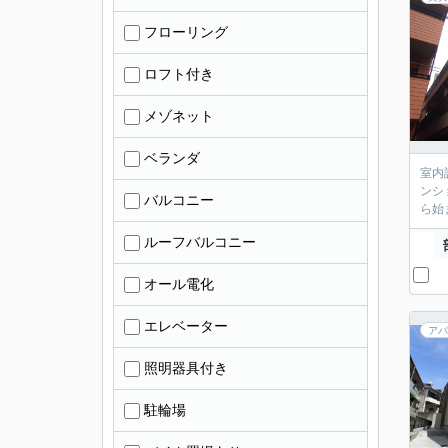
フローリング
ロフト付き
メゾネット
ベランダ
室内
ンシ
バルコニー
ら始
ルーフバルコニー
オール電化
エレベーター
アパ
照明器具付き
駐輪場