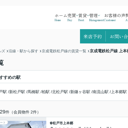
ホーム
売買
賃貸
管理
お客様の声
Home
Buy
Rent
Management
Customer
A
来店予約
お問い合
京成電鉄松戸線 上
ルズ
沿線・駅から探す
京成電鉄松戸線の賃貸一覧
覧
すすめの駅
戸駅
/
新松戸駅
/
馬橋駅
/
柏駅
/
北松戸駅
/
新鎌ヶ谷駅
/
南流山駅
/
上本郷駅
29
件（会員物件 2件）
ート
松戸市
上本郷