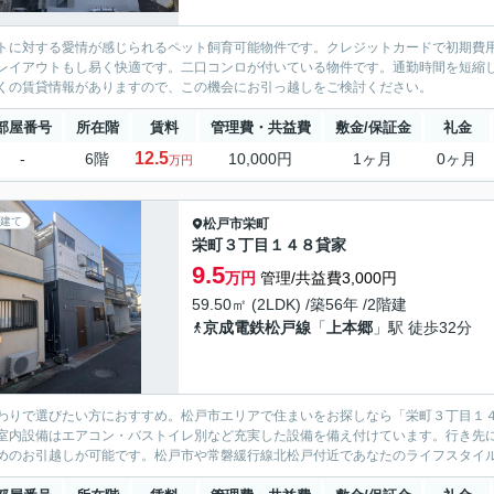
トに対する愛情が感じられるペット飼育可能物件です。クレジットカードで初期費
レイアウトもし易く快適です。二口コンロが付いている物件です。通勤時間を短縮
くの賃貸情報がありますので、この機会にお引っ越しをご検討ください。
部屋番号
所在階
賃料
管理費・共益費
敷金/保証金
礼金
12.5
-
6階
10,000円
1ヶ月
0ヶ月
万円
建て
松戸市
栄町
栄町３丁目１４８貸家
9.5
万円
管理/共益費3,000円
59.50㎡ (2LDK) /築56年 /2階建
京成電鉄松戸線
「
上本郷
」駅 徒歩32分
わりで選びたい方におすすめ。松戸市エリアで住まいをお探しなら「栄町３丁目１４
室内設備はエアコン・バストイレ別など充実した設備を備え付けています。行き先
めのお引越しが可能です。松戸市や常磐緩行線北松戸付近であなたのライフスタイルに