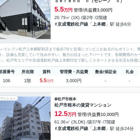
Ｓｅｒｅｎｏ Ⅱ（セレーノ Ⅱ）
5.5
万円
管理/共益費3,000円
20.79㎡ (1K) /築2年 /2階建
京成電鉄松戸線
「
上本郷
」駅 徒歩6分
ン-イレブン松戸上本郷駅前店まで徒歩7分と近場にコンビニがあるのもポイント。
ト。設備も充実していて住みやすい、魅力が詰まったアパートです。初期費用のカ
い。松戸市エリアや京成電鉄松戸線上本郷付近で新しくスタートさせる生活を快適
部屋番号
所在階
賃料
管理費・共益費
敷金/保証金
礼金
5.5
106
1階
3,000円
-
-
万円
マンション
松戸市
根本
松戸市根本の賃貸マンション
12.5
万円
管理/共益費10,000円
61.36㎡ (3LDK) /築37年 /7階建
京成電鉄松戸線
「
上本郷
」駅 徒歩24分