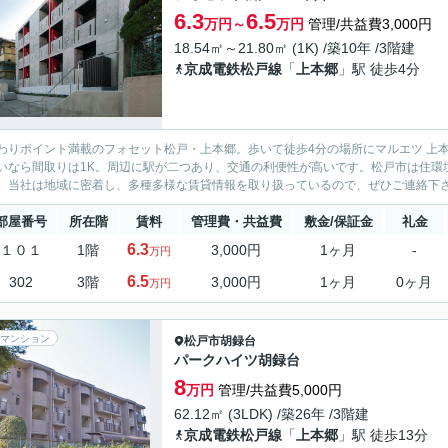
6.3
6.5
万円～
万円
管理/共益費3,000円
18.54㎡～21.80㎡ (1K) /築10年 /3階建
京成電鉄松戸線
「
上本郷
」駅 徒歩4分
わりポイント満載のフォセット松戸・上本郷。歩いて徒歩4分の場所にマルエツ 上
いなら間取りは1K。周辺に駅が二つあり、交通の利便性が高いです。松戸市は住環
。当社は地域に密着し、多種多様な賃貸情報を取り扱っているので、ぜひご連絡下
部屋番号
所在階
賃料
管理費・共益費
敷金/保証金
礼金
6.3
１０１
1階
3,000円
1ヶ月
-
万円
6.5
302
3階
3,000円
1ヶ月
0ヶ月
万円
マンション
松戸市
胡録台
パークハイツ胡録台
8
万円
管理/共益費5,000円
62.12㎡ (3LDK) /築26年 /3階建
京成電鉄松戸線
「
上本郷
」駅 徒歩13分