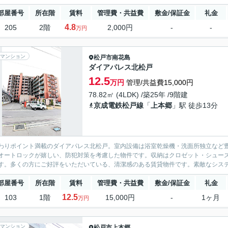
部屋番号
所在階
賃料
管理費・共益費
敷金/保証金
礼金
4.8
205
2階
2,000円
-
-
万円
マンション
松戸市
南花島
ダイアパレス北松戸
12.5
万円
管理/共益費15,000円
78.82㎡ (4LDK) /築25年 /9階建
京成電鉄松戸線
「
上本郷
」駅 徒歩13分
わりポイント満載のダイアパレス北松戸。室内設備は浴室乾燥機・洗面所独立など
オートロックが嬉しい、防犯対策を考慮した物件です。収納はクロゼット・シュー
す。多くの方にご好評をいただいている、清潔感のある賃貸物件です。素敵なシステ
部屋番号
所在階
賃料
管理費・共益費
敷金/保証金
礼金
12.5
103
1階
15,000円
-
1ヶ月
万円
マンション
松戸市
上本郷