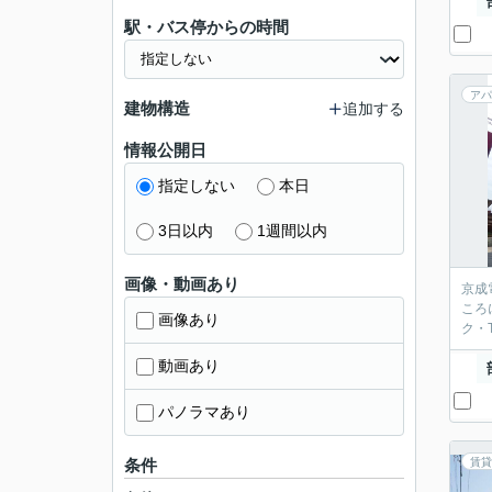
駅・バス停からの時間
アパ
建物構造
追加する
情報公開日
指定しない
本日
3日以内
1週間以内
画像・動画あり
京成
ころ
画像あり
ク・
動画あり
パノラマあり
条件
賃貸