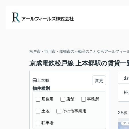
松戸市・市川市・船橋市の不動産のことならアールフィー
京成電鉄松戸線 上本郷駅の賃貸一
お
上本郷
変更
物件種別
松
居住用
店舗
事務所
土地
その他事業用
25
棟
駐車場
アパ