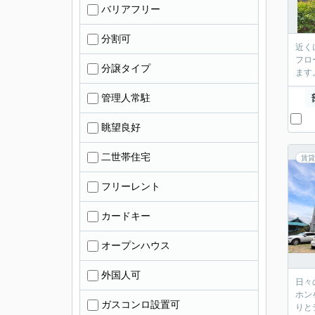
バリアフリー
分割可
近く
フロ
分譲タイプ
ます
管理人常駐
眺望良好
二世帯住宅
賃貸
フリーレント
カードキー
オープンハウス
外国人可
日々
ホン
ガスコンロ設置可
りと