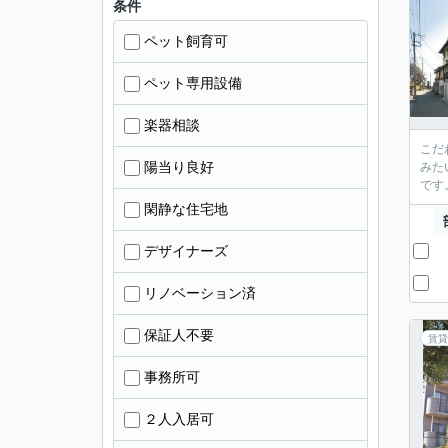
条件
ペット飼育可
ペット専用設備
楽器相談
こだ
陽当り良好
みた
です
閑静な住宅地
デザイナーズ
リノベーション済
保証人不要
賃貸
事務所可
２人入居可