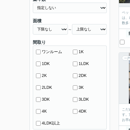
ペッ
は、
面積
数多
～
間取り
ワンルーム
1K
一戸
1DK
1LDK
2K
2DK
2LDK
3K
3DK
3LDK
こだ
4K
4DK
す。
お早
4LDK以上