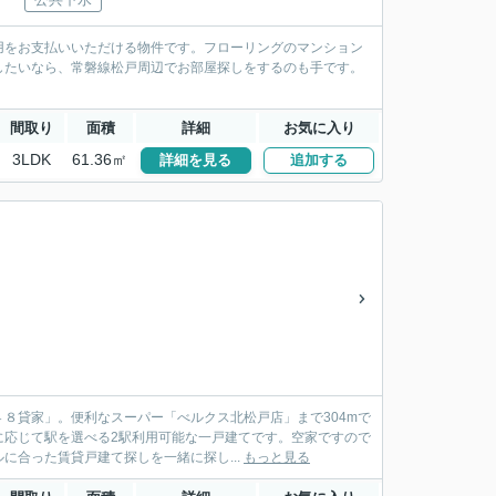
用をお支払いいただける物件です。フローリングのマンション
したいなら、常磐線松戸周辺でお部屋探しをするのも手です。
間取り
面積
詳細
お気に入り
3LDK
61.36㎡
詳細を見る
追加する
８貸家」。便利なスーパー「べルクス北松戸店」まで304mで
に応じて駅を選べる2駅利用可能な一戸建てです。空家ですので
合った賃貸戸建て探しを一緒に探し...
もっと見る