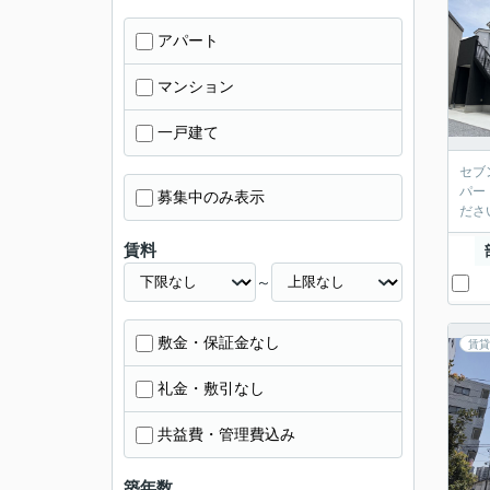
アパート
マンション
一戸建て
セブ
パー
募集中のみ表示
ださ
賃料
～
敷金・保証金なし
賃貸
礼金・敷引なし
共益費・管理費込み
築年数