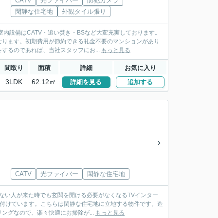
CATV
光ファイバー
防犯カメラ
閑静な住宅地
外観タイル張り
室内設備はCATV・追い焚き・BSなど大変充実しております。
なります。初期費用が節約できる礼金不要のマンションがあり
るのであれば、当社スタッフにお...
もっと見る
間取り
面積
詳細
お気に入り
3LDK
62.12㎡
詳細を見る
追加する
CATV
光ファイバー
閑静な住宅地
らない人が来た時でも玄関を開ける必要がなくなるTVインター
え付けています。こちらは閑静な住宅地に立地する物件です。造
グなので、楽々快適にお掃除が...
もっと見る