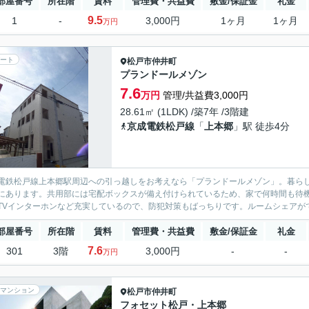
部屋番号
所在階
賃料
管理費・共益費
敷金/保証金
礼金
9.5
1
-
3,000円
1ヶ月
1ヶ月
万円
ート
松戸市
仲井町
プランドールメゾン
7.6
万円
管理/共益費3,000円
28.61㎡ (1LDK) /築7年 /3階建
京成電鉄松戸線
「
上本郷
」駅 徒歩4分
電鉄松戸線上本郷駅周辺への引っ越しをお考えなら「プランドールメゾン」。暮らしに
にあります。共用部には宅配ボックスが備え付けられているため、家で何時間も待
TVインターホンなど充実しているので、防犯対策もばっちりです。ルームシェアがで
部屋番号
所在階
賃料
管理費・共益費
敷金/保証金
礼金
7.6
301
3階
3,000円
-
-
万円
マンション
松戸市
仲井町
フォセット松戸・上本郷