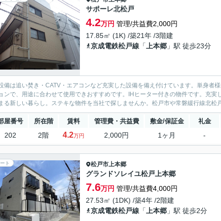
サポーレ北松戸
4.2
万円
管理/共益費2,000円
17.85㎡ (1K) /築21年 /3階建
京成電鉄松戸線
「
上本郷
」駅 徒歩23分
設備は追い焚き・CATV・エアコンなど充実した設備を備え付けています。単身者
ョンで、用途に合わせて使用できおすすめです。IHヒーター付きの物件です。充実
まる新しい暮らし。ステキな物件を当社で探しませんか。松戸市や常磐緩行線北松
部屋番号
所在階
賃料
管理費・共益費
敷金/保証金
礼金
4.2
202
2階
2,000円
1ヶ月
-
万円
ート
松戸市
上本郷
グランドソレイユ松戸上本郷
7.6
万円
管理/共益費4,000円
27.53㎡ (1DK) /築4年 /2階建
京成電鉄松戸線
「
上本郷
」駅 徒歩2分