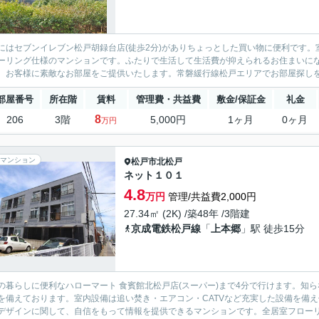
にはセブンイレブン松戸胡録台店(徒歩2分)がありちょっとした買い物に便利です。
ーリング仕様のマンションです。ふたりで生活して生活費が抑えられるお住まいに
。お客様に素敵なお部屋をご提供いたします。常磐緩行線松戸エリアでお部屋探しをす
部屋番号
所在階
賃料
管理費・共益費
敷金/保証金
礼金
8
206
3階
5,000円
1ヶ月
0ヶ月
万円
マンション
松戸市
北松戸
ネット１０１
4.8
万円
管理/共益費2,000円
27.34㎡ (2K) /築48年 /3階建
京成電鉄松戸線
「
上本郷
」駅 徒歩15分
の暮らしに便利なハローマート 食賓館北松戸店(スーパー)まで4分で行けます。知
を備えております。室内設備は追い焚き・エアコン・CATVなど充実した設備を備
デザインに関して、自信をもって情報を提供できるマンションです。全居室フローリン