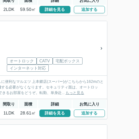
間取り
面積
詳細
お気に入り
2LDK
59.50㎡
詳細を見る
追加する
オートロック
CATV
宅配ボックス
インターネット対応
便利なマルエツ 上本郷店(スーパー)がこちらから162mのと
機する必要がなくなります。セキュリティ面は、オートロッ
きるお部屋をどうぞ。転勤、単身赴...
もっと見る
間取り
面積
詳細
お気に入り
1LDK
28.61㎡
詳細を見る
追加する