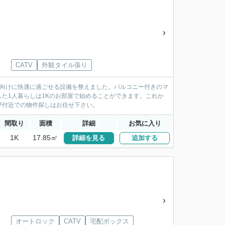
CATV
外観タイル張り
様向けに快適に過ごせる設備を整えました。バルコニー付きのマ
した1人暮らしは1Kのお部屋で始めることができます。これか
戸付近での物件探しはお任せ下さい。
間取り
面積
詳細
お気に入り
1K
17.85㎡
詳細を見る
追加する
オートロック
CATV
宅配ボックス