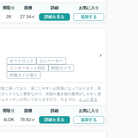
間取り
面積
詳細
お気に入り
2K
27.34㎡
詳細を見る
追加する
オートロック
エレベーター
インターネット対応
防犯カメラ
外観タイル張り
豊富に揃っており、過ごしやすいお部屋になっております。安
ズボックスなど豊富なので、衣類や履き物の整理がしやすく便
ムキッチンが付いておりますので、今までの...
もっと見る
間取り
面積
詳細
お気に入り
4LDK
78.82㎡
詳細を見る
追加する