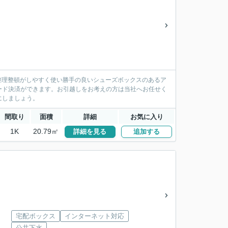
整理整頓がしやすく使い勝手の良いシューズボックスのあるア
ード決済ができます。お引越しをお考えの方は当社へお任せく
にしましょう。
間取り
面積
詳細
お気に入り
1K
20.79㎡
詳細を見る
追加する
宅配ボックス
インターネット対応
公共下水