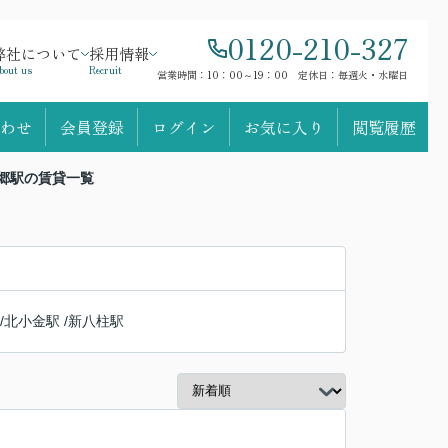
0120-210-327
弊社について
採用情報
bout us
Recruit
営業時間：10：00～19：00 定休日：毎週火・水曜日
わせ
会員登録
ログイン
お気に入り
閲覧履歴
本郷駅の賃貸一覧
/
北小金駅
/
新八柱駅