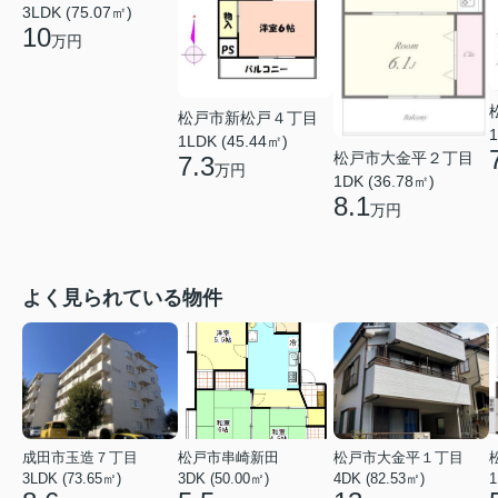
3LDK (75.07㎡)
10
万円
松戸市新松戸４丁目
1
1LDK (45.44㎡)
松戸市大金平２丁目
7.3
万円
1DK (36.78㎡)
8.1
万円
よく見られている物件
成田市玉造７丁目
松戸市串崎新田
松戸市大金平１丁目
3LDK (73.65㎡)
3DK (50.00㎡)
4DK (82.53㎡)
1