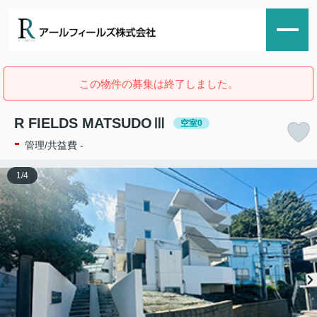
この物件の募集は終了しました。
R FIELDS MATSUDOⅢ
空室0
-
管理/共益費 -
1
/
4