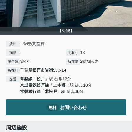
【外観】
- 管理/共益費 -
賃料
-
1K
面積
間取り
築4年
2階/3階建
築年数
所在階
千葉県
松戸市
岩瀬
590-14
所在地
常磐線
「
松戸
」駅 徒歩12分
交通
京成電鉄松戸線
「
上本郷
」駅 徒歩18分
常磐緩行線
「
北松戸
」駅 徒歩30分
お問い合わせ
無料
周辺施設