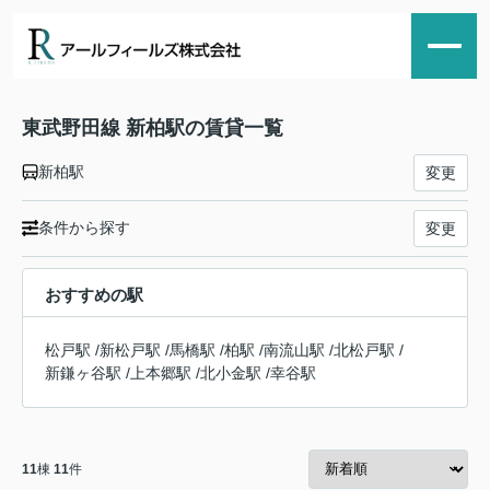
東武野田線 新柏駅の賃貸一覧
新柏駅
変更
条件から探す
変更
おすすめの駅
松戸駅
/
新松戸駅
/
馬橋駅
/
柏駅
/
南流山駅
/
北松戸駅
/
新鎌ヶ谷駅
/
上本郷駅
/
北小金駅
/
幸谷駅
11
棟
11
件