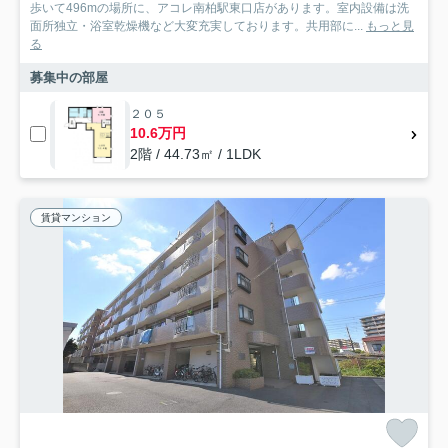
歩いて496mの場所に、アコレ南柏駅東口店があります。室内設備は洗
面所独立・浴室乾燥機など大変充実しております。共用部に...
もっと見
る
募集中の部屋
２０５
10.6万円
2階 / 44.73㎡ / 1LDK
賃貸マンション