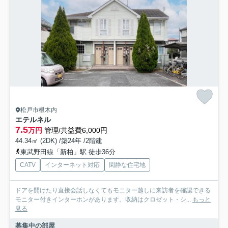
松戸市根木内
エテルネル
7.5
万円
管理/共益費6,000円
44.34㎡ (2DK) /築24年 /2階建
東武野田線「新柏」駅 徒歩36分
CATV
インターネット対応
閑静な住宅地
ドアを開けたり直接会話しなくてもモニター越しに来訪者を確認できる
モニター付きインターホンがあります。収納はクロゼット・シ...
もっと
見る
募集中の部屋