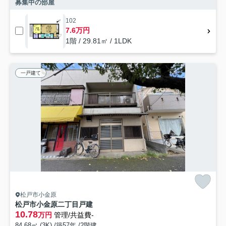
募集中の部屋
102
7.6万円
1階 / 29.81㎡ / 1LDK
一戸建て
松戸市小金原
松戸市小金原二丁目戸建
10.78
万円
管理/共益費-
84.68㎡ (3K) /築57年 /2階建