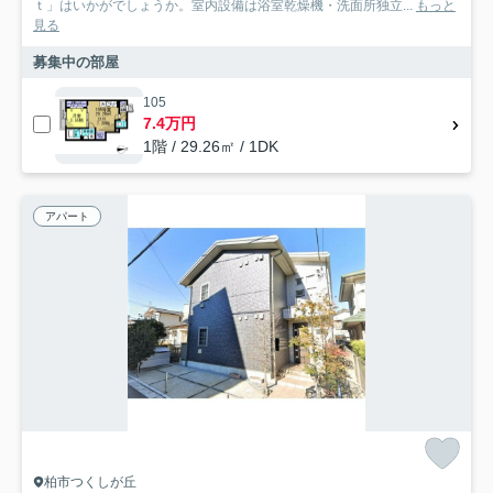
ｔ」はいかがでしょうか。室内設備は浴室乾燥機・洗面所独立...
もっと
見る
募集中の部屋
105
7.4万円
1階 / 29.26㎡ / 1DK
アパート
柏市つくしが丘