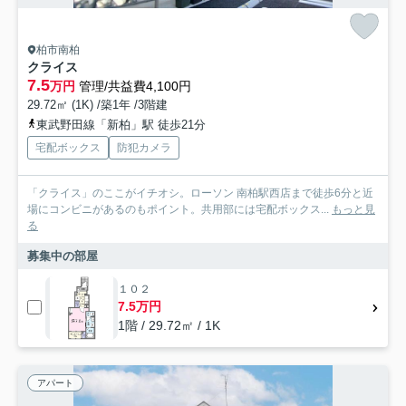
柏市南柏
クライス
7.5
万円
管理/共益費4,100円
29.72㎡ (1K) /築1年 /3階建
東武野田線「新柏」駅 徒歩21分
宅配ボックス
防犯カメラ
「クライス」のここがイチオシ。ローソン 南柏駅西店まで徒歩6分と近
場にコンビニがあるのもポイント。共用部には宅配ボックス...
もっと見
る
募集中の部屋
１０２
7.5万円
1階 / 29.72㎡ / 1K
アパート