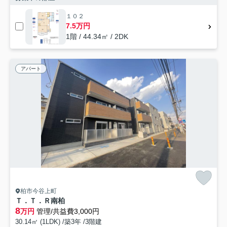
１０２
7.5万円
1階 / 44.34㎡ / 2DK
アパート
柏市今谷上町
Ｔ．Ｔ．Ｒ南柏
8
万円
管理/共益費3,000円
30.14㎡ (1LDK) /築3年 /3階建