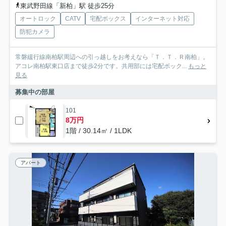
東武野田線「新柏」駅 徒歩25分
オートロック
CATV
宅配ボックス
インターネット対応
防犯カメラ
常磐緩行線南柏駅周辺への引っ越しをお考えなら「Ｔ．Ｔ．Ｒ南柏」。
アコレ南柏駅東口店まで徒歩2分です。共用部には宅配ボック...
もっと
見る
募集中の部屋
101
8万円
1階 / 30.14㎡ / 1LDK
アパート