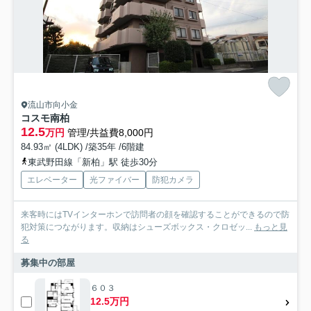
流山市向小金
コスモ南柏
12.5
万円
管理/共益費8,000円
84.93㎡ (4LDK) /築35年 /6階建
東武野田線「新柏」駅 徒歩30分
エレベーター
光ファイバー
防犯カメラ
来客時にはTVインターホンで訪問者の顔を確認することができるので防
犯対策につながります。収納はシューズボックス・クロゼッ...
もっと見
る
募集中の部屋
６０３
12.5万円