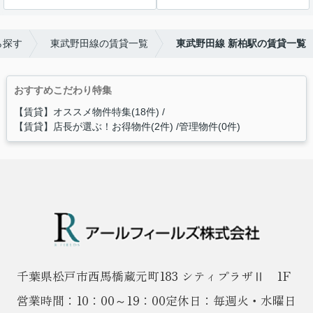
ら探す
東武野田線の賃貸一覧
東武野田線 新柏駅の賃貸一覧
おすすめこだわり特集
【賃貸】オススメ物件特集(18件)
【賃貸】店長が選ぶ！お得物件(2件)
管理物件(0件)
千葉県松戸市西馬橋蔵元町183 シティプラザⅡ 1F
営業時間：10：00～19：00
定休日：毎週火・水曜日