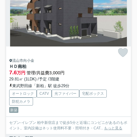
流山市向小金
ＨＤ南柏
7.6
万円
管理/共益費3,000円
29.81㎡ (1LDK) /予定 /3階建
東武野田線「新柏」駅 徒歩29分
オートロック
CATV
光ファイバー
宅配ボックス
防犯カメラ
新築
セブン‐イレブン 柏中新宿店まで徒歩5分と近場にコンビニがあるのもポ
イント。室内設備はネット使用料不要・照明付き・CAT...
もっと見る