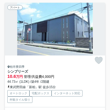
アパート
柏市豊四季
シンブリーズ
10.6
万円
管理/共益費4,000円
44.73㎡ (1LDK) /築4年 /2階建
東武野田線「新柏」駅 徒歩15分
オートロック
宅配ボックス
インターネット対応
外観タイル張り