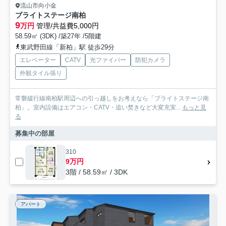
流山市向小金
ブライトステージ南柏
9
万円
管理/共益費5,000円
58.59㎡ (3DK) /築27年 /5階建
東武野田線「新柏」駅 徒歩29分
エレベーター
CATV
光ファイバー
防犯カメラ
外観タイル張り
常磐緩行線南柏駅周辺への引っ越しをお考えなら「ブライトステージ南
柏」。室内設備はエアコン・CATV・追い焚きなど大変充実...
もっと見
る
募集中の部屋
310
9万円
3階 / 58.59㎡ / 3DK
アパート