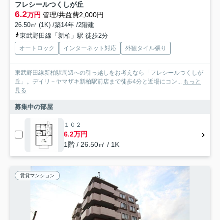
フレシールつくしが丘
6.2
万円
管理/共益費2,000円
26.50㎡ (1K) /築14年 /2階建
東武野田線「新柏」駅 徒歩2分
オートロック
インターネット対応
外観タイル張り
東武野田線新柏駅周辺への引っ越しをお考えなら「フレシールつくしが
丘」。デイリ－ヤマザキ新柏駅前店まで徒歩4分と近場にコン...
もっと
見る
募集中の部屋
１０２
6.2万円
1階 / 26.50㎡ / 1K
賃貸マンション