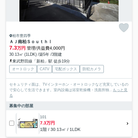
柏市豊四季
ＡＪ南柏ＳｏｕｔｈⅠ
7.3
万円
管理/共益費4,000円
30.13㎡ (1LDK) /築5年 /3階建
東武野田線「新柏」駅 徒歩19分
オートロック
CATV
宅配ボックス
防犯カメラ
セキュリティ面は、TVインターホン・オートロックなど充実しているの
で安心して生活できます。室内設備は浴室乾燥機・洗面所独...
もっと見
る
募集中の部屋
101
7.3万円
1階 / 30.13㎡ / 1LDK