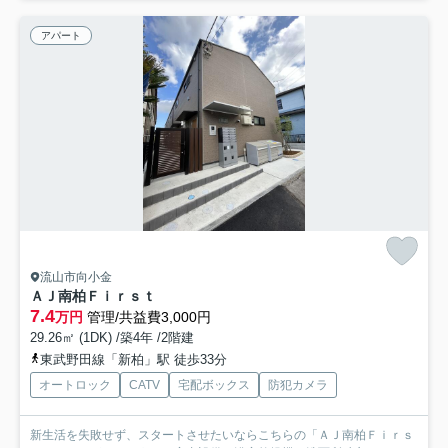
アパート
流山市向小金
ＡＪ南柏Ｆｉｒｓｔ
7.4
万円
管理/共益費3,000円
29.26㎡ (1DK) /築4年 /2階建
東武野田線「新柏」駅 徒歩33分
オートロック
CATV
宅配ボックス
防犯カメラ
新生活を失敗せず、スタートさせたいならこちらの「ＡＪ南柏Ｆｉｒｓ