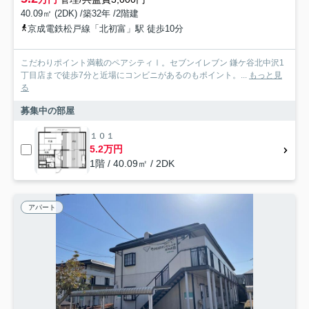
40.09㎡ (2DK) /築32年 /2階建
京成電鉄松戸線「北初富」駅 徒歩10分
こだわりポイント満載のペアシティⅠ。セブンイレブン 鎌ケ谷北中沢1
丁目店まで徒歩7分と近場にコンビニがあるのもポイント。...
もっと見
る
募集中の部屋
１０１
5.2万円
1階 / 40.09㎡ / 2DK
アパート