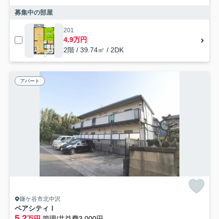
募集中の部屋
201
4.9万円
2階 / 39.74㎡ / 2DK
アパート
鎌ケ谷市北中沢
ペアシティⅠ
5.2
万円
管理/共益費3,000円