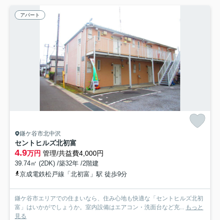
アパート
鎌ケ谷市北中沢
セントヒルズ北初富
4.9
万円
管理/共益費4,000円
39.74㎡ (2DK) /築32年 /2階建
京成電鉄松戸線「北初富」駅 徒歩9分
鎌ケ谷市エリアでの住まいなら、住み心地も快適な「セントヒルズ北初
富」はいかがでしょうか。室内設備はエアコン・洗面台など充...
もっと
見る