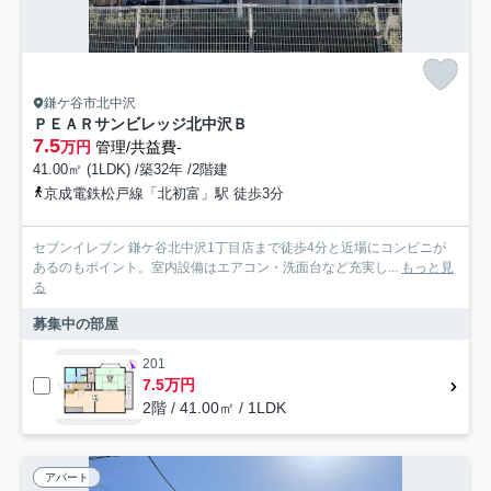
鎌ケ谷市北中沢
ＰＥＡＲサンビレッジ北中沢Ｂ
7.5
万円
管理/共益費-
41.00㎡ (1LDK) /築32年 /2階建
京成電鉄松戸線「北初富」駅 徒歩3分
セブンイレブン 鎌ケ谷北中沢1丁目店まで徒歩4分と近場にコンビニが
あるのもポイント。室内設備はエアコン・洗面台など充実し...
もっと見
る
募集中の部屋
201
7.5万円
2階 / 41.00㎡ / 1LDK
アパート