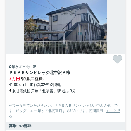
鎌ケ谷市北中沢
ＰＥＡＲサンビレッジ北中沢Ａ棟
7
万円
管理/共益費-
41.00㎡ (1LDK) /築32年 /2階建
京成電鉄松戸線「北初富」駅 徒歩3分
ぜひ一度見ていただきたい、「ＰＥＡＲサンビレッジ北中沢Ａ棟」で
す。ビッグ・エー 鎌ヶ谷北初富店まで343mです。初期費用...
もっと見
る
募集中の部屋