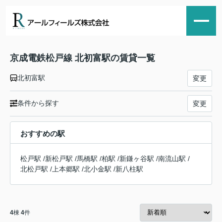
京成電鉄松戸線 北初富駅の賃貸一覧
北初富駅
変更
条件から探す
変更
おすすめの駅
松戸駅
/
新松戸駅
/
馬橋駅
/
柏駅
/
新鎌ヶ谷駅
/
南流山駅
/
北松戸駅
/
上本郷駅
/
北小金駅
/
新八柱駅
4
棟
4
件