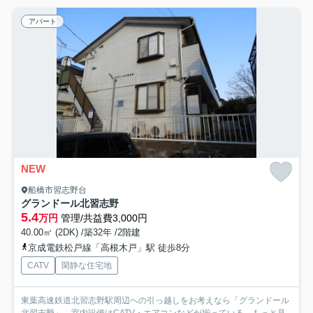
アパート
NEW
船橋市習志野台
グランドール北習志野
5.4
万円
管理/共益費3,000円
40.00㎡ (2DK) /築32年 /2階建
京成電鉄松戸線「高根木戸」駅 徒歩8分
CATV
閑静な住宅地
東葉高速鉄道北習志野駅周辺への引っ越しをお考えなら「グランドール
北習志野」。室内設備はCATV・エアコンなどが揃っている...
もっと見