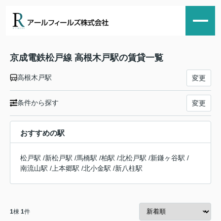
京成電鉄松戸線 高根木戸駅の賃貸一覧
高根木戸駅
変更
条件から探す
変更
おすすめの駅
松戸駅
/
新松戸駅
/
馬橋駅
/
柏駅
/
北松戸駅
/
新鎌ヶ谷駅
/
南流山駅
/
上本郷駅
/
北小金駅
/
新八柱駅
1
棟
1
件