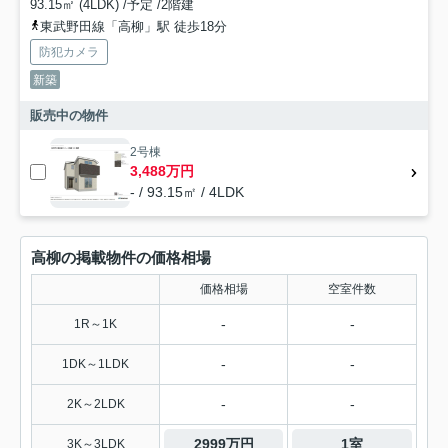
93.15㎡ (4LDK) /予定 /2階建
東武野田線「高柳」駅 徒歩18分
防犯カメラ
新築
販売中の物件
2号棟
3,488万円
- / 93.15㎡ / 4LDK
高柳の掲載物件の価格相場
価格相場
空室件数
-
-
1R～1K
-
-
1DK～1LDK
-
-
2K～2LDK
2999万円
1室
3K～3LDK