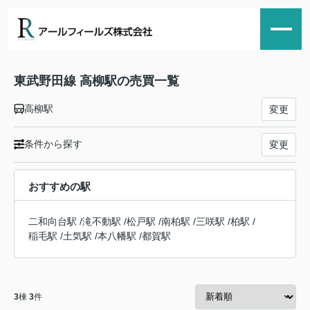
東武野田線 高柳駅の売買一覧
高柳駅
変更
条件から探す
変更
おすすめの駅
二和向台駅
/
滝不動駅
/
松戸駅
/
南柏駅
/
三咲駅
/
柏駅
/
稲毛駅
/
土気駅
/
本八幡駅
/
都賀駅
3
棟
3
件