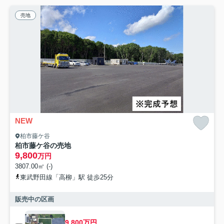
売地
NEW
柏市藤ケ谷
柏市藤ケ谷の売地
9,800
万円
3807.00㎡ (-)
東武野田線「高柳」駅 徒歩25分
販売中の区画
9,800万円