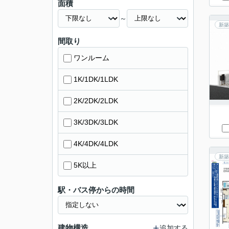
面積
～
新築
間取り
ワンルーム
1K/1DK/1LDK
2K/2DK/2LDK
3K/3DK/3LDK
4K/4DK/4LDK
新築
5K以上
駅・バス停からの時間
建物構造
追加する