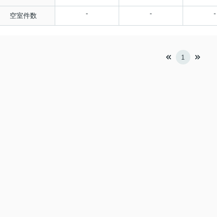
-
-
-
空室件数
1