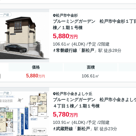
一戸建
松戸市
中金杉
ブルーミングガーデン 松戸市中金杉１丁
棟／１期１号棟
5,880
万円
106.61㎡ (4LDK) /予定 /2階建
常磐緩行線
「
新松戸
」駅 徒歩28分
価格
面積
5,880
106.61㎡
万円
一戸建
松戸市
小金きよしケ丘
ブルーミングガーデン 松戸市小金きよし
４丁目１棟／１期１号棟
5,780
万円
103.91㎡ (4LDK) /予定 /2階建
武蔵野線
「
新松戸
」駅 徒歩23分