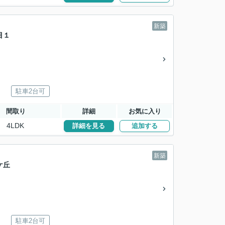
新築
目１
駐車2台可
間取り
詳細
お気に入り
4LDK
詳細を見る
追加する
新築
ケ丘
駐車2台可