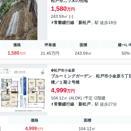
松戸市二ツ木の売地
1,580
万円
243.59㎡ (-)
常磐緩行線
「
新松戸
」駅 徒歩18分
価格
坪単価
面積
建ぺい
1,580
21.45万円
243.59㎡
50%
万円
一戸建
松戸市
小金原
ブルーミングガーデン 松戸市小金原５丁
棟／１期２号棟
4,999
万円
104.12㎡ (4LDK) /予定 /2階建
常磐緩行線
「
新松戸
」駅 徒歩27分
価格
面積
4,999
104.12㎡
万円