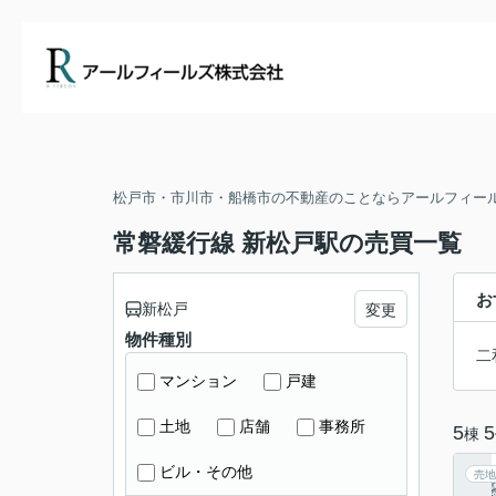
松戸市・市川市・船橋市の不動産のことならアールフィー
常磐緩行線 新松戸駅の売買一覧
お
新松戸
変更
物件種別
二
マンション
戸建
土地
店舗
事務所
5
5
棟
ビル・その他
売地