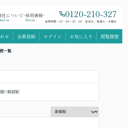
0120-210-327
弊社について
採用情報
bout us
Recruit
営業時間：10：00～19：00 定休日：毎週火・水曜日
わせ
会員登録
ログイン
お気に入り
閲覧履歴
買一覧
幡駅
/
都賀駅