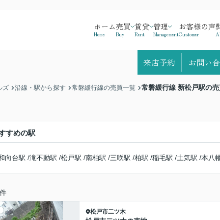
ホーム
売買
賃貸
管理
お客様の声
Home
Buy
Rent
Management
Customer
A
来店予約
お問い合
常磐緩行線 新松戸駅の売
ルズ
沿線・駅から探す
常磐緩行線の売買一覧
すすめの駅
和向台駅
/
滝不動駅
/
松戸駅
/
南柏駅
/
三咲駅
/
柏駅
/
稲毛駅
/
土気駅
/
本八
件
松戸市
二ツ木