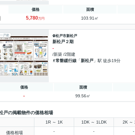
価格
面積
5,780
103.91㎡
万円
一戸建
松戸市
新松戸
新松戸２期
-
/新築 /2階建
常磐緩行線
「
新松戸
」駅 徒歩19分
価格
面積
-
99.56㎡
松戸の掲載物件の価格相場
1R ～ 1K
1DK ～ 1LDK
2K ～ 
-
-
-
価格相場