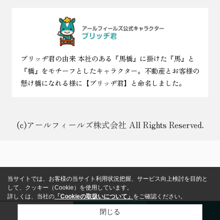
ブリッヂ君の由来 本社のある『馬橋』に掛けた『馬』と
『橋』をモチーフとしたキャラクター。不動産とお客様の
懸け橋になれる様に【ブリッヂ君】と命名しました。
(c)アールフィールズ株式会社 All Rights Reserved.
当サイトでは、お客様の当サイト利用状況把握、サービス向上検討を目的と
して、クッキー（Cookie）を使用しています。
詳しくは、当社の
「Cookieの取扱いについて」
をご確認ください。
閉じる
来店予約
メール
電話