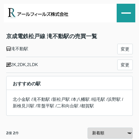
京成電鉄松戸線 滝不動駅の売買一覧
滝不動駅
変更
2K,2DK,2LDK
変更
おすすめの駅
北小金駅
/
滝不動駅
/
新松戸駅
/
本八幡駅
/
稲毛駅
/
浜野駅
/
新検見川駅
/
常盤平駅
/
二和向台駅
/
都賀駅
2
棟
2
件