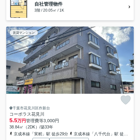
自社管理物件
3階 / 20.05㎡ / 1K
賃貸マンション
千葉市花見川区作新台
コーポラス花見川
5.5
万円
管理費等
3,000円
38.84㎡（2DK）/築33年
京成本線「実籾」駅 徒歩29分
京成本線「八千代台」駅 徒歩30分