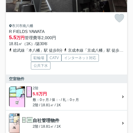
市川市南八幡
R FIELDS YAWATA
5.5
万円
管理費等
2,000円
18.81㎡（1K）/築30年
総武線「本八幡」駅 徒歩8分
京成本線「京成八幡」駅 徒歩13分
駐輪場
CATV
インターネット対応
公共下水
空室物件
2階
5.5万円
敷：0ヶ月 / 保：- / 礼：0ヶ月
2階 / 18.81㎡ / 1K
自社管理物件
2階 / 18.81㎡ / 1K