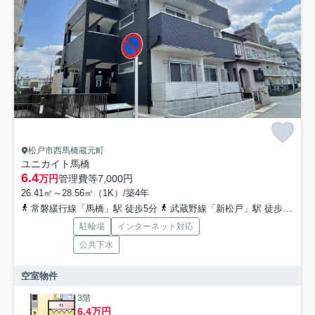
松戸市西馬橋蔵元町
ユニカイト馬橋
6.4
万円
管理費等
7,000円
26.41㎡～28.56㎡（1K）/築4年
常磐緩行線「馬橋」駅 徒歩5分
武蔵野線「新松戸」駅 徒歩25分
駐輪場
インターネット対応
公共下水
空室物件
3階
6.4万円