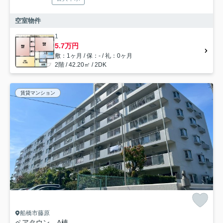
空室物件
1
5.7万円
敷：1ヶ月 / 保：- / 礼：0ヶ月
2階 / 42.20㎡ / 2DK
賃貸マンション
船橋市藤原
ペアタウン A棟