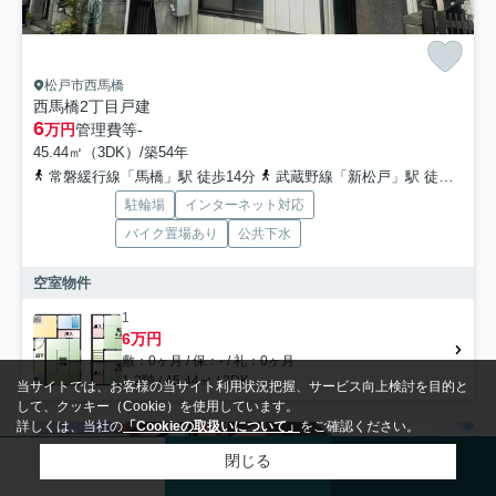
松戸市西馬橋
西馬橋2丁目戸建
6
万円
管理費等
-
45.44㎡（3DK）/築54年
常磐緩行線「馬橋」駅 徒歩14分
武蔵野線「新松戸」駅 徒歩23分
駐輪場
インターネット対応
バイク置場あり
公共下水
空室物件
1
6万円
敷：0ヶ月 / 保：- / 礼：0ヶ月
1-2階 / 45.44㎡ / 3DK
当サイトでは、お客様の当サイト利用状況把握、サービス向上検討を目的と
して、クッキー（Cookie）を使用しています。
詳しくは、当社の
「Cookieの取扱いについて」
をご確認ください。
賃貸マンション
閉じる
来店予約
メール
電話