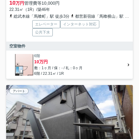
10
万円
管理費等
10,000円
22.31㎡（1R）/築46年
総武本線「馬喰町」駅 徒歩3分
都営新宿線「馬喰横山」駅 徒歩6分
エレベーター
インターネット対応
公共下水
空室物件
6階
10万円
敷：1ヶ月 / 保：- / 礼：0ヶ月
6階 / 22.31㎡ / 1R
アパート