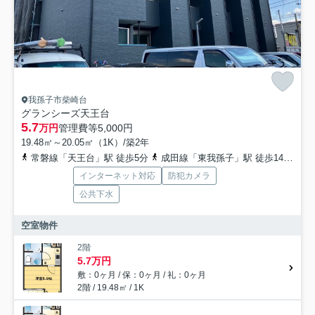
我孫子市柴崎台
グランシーズ天王台
5.7
万円
管理費等
5,000円
19.48㎡～20.05㎡（1K）/築2年
常磐線「天王台」駅 徒歩5分
成田線「東我孫子」駅 徒歩14分
常
インターネット対応
防犯カメラ
公共下水
空室物件
2階
5.7万円
敷：0ヶ月 / 保：0ヶ月 / 礼：0ヶ月
2階 / 19.48㎡ / 1K