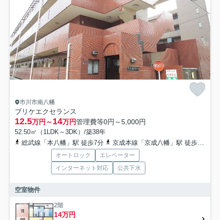
市川市南八幡
ブリケエクセランス
12.5
14
万円～
万円
管理費等
0円～5,000円
52.50㎡（1LDK～3DK）/築38年
総武線「本八幡」駅 徒歩7分
京成本線「京成八幡」駅 徒歩12分
オートロック
エレベーター
インターネット対応
公共下水
空室物件
2階
14万円