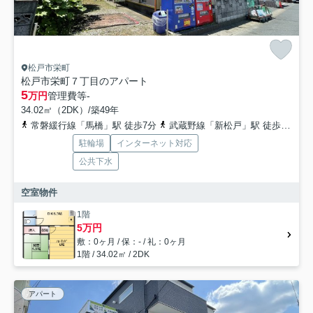
松戸市栄町
松戸市栄町７丁目のアパート
5
万円
管理費等
-
34.02㎡（2DK）/築49年
常磐緩行線「馬橋」駅 徒歩7分
武蔵野線「新松戸」駅 徒歩32分
駐輪場
インターネット対応
公共下水
空室物件
1階
5万円
敷：0ヶ月 / 保：- / 礼：0ヶ月
1階 / 34.02㎡ / 2DK
アパート