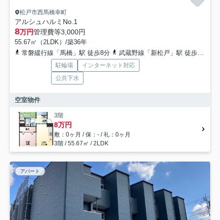
松戸市西馬橋幸町
アルシュハルミNo.1
8
万円
管理費等
3,000円
55.67㎡（2LDK）/築36年
常磐緩行線「馬橋」駅 徒歩8分
武蔵野線「新松戸」駅 徒歩30分
駐輪場
インターネット対応
公共下水
空室物件
3階
8万円
敷：0ヶ月 / 保：- / 礼：0ヶ月
3階 / 55.67㎡ / 2LDK
アパート