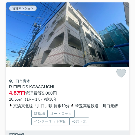
賃貸マンション
川口市青木
R FIELDS KAWAGUCHI
4.8
万円
管理費等
5,000円
16.56㎡（1R～1K）/築36年
京浜東北線「川口」駅 徒歩19分
埼玉高速鉄道「川口元郷」駅 徒歩18分
駐輪場
オートロック
インターネット対応
公共下水
空室物件