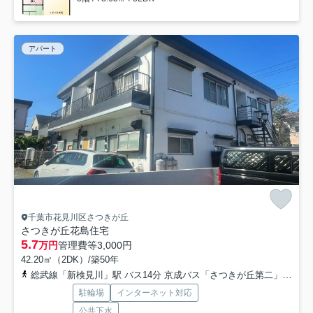
アパート
千葉市花見川区さつきが丘
さつきが丘花島住宅
5.7
万円
管理費等
3,000円
42.20㎡（2DK）/築50年
総武線「新検見川」駅 バス14分 京成バス「さつきが丘第二」 停歩6分
駐輪場
インターネット対応
公共下水