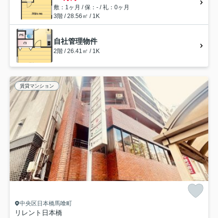
敷：1ヶ月 / 保：- / 礼：0ヶ月
3階 / 28.56㎡ / 1K
自社管理物件
2階 / 26.41㎡ / 1K
賃貸マンション
中央区日本橋馬喰町
リレント日本橋