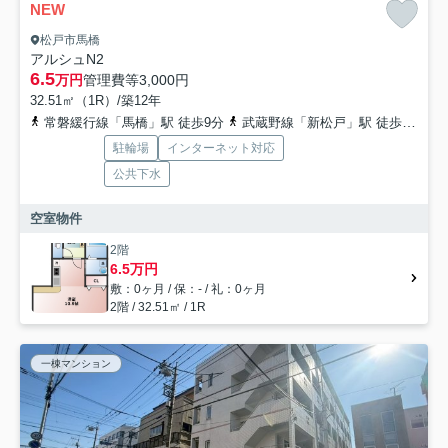
NEW
松戸市馬橋
アルシュN2
6.5
万円
管理費等
3,000円
32.51㎡（1R）/築12年
常磐緩行線「馬橋」駅 徒歩9分
武蔵野線「新松戸」駅 徒歩20分
駐輪場
インターネット対応
公共下水
空室物件
2階
6.5万円
敷：0ヶ月 / 保：- / 礼：0ヶ月
2階 / 32.51㎡ / 1R
一棟マンション