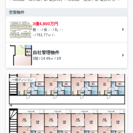
空室物件
3億4,800万円
敷：- / 保：- / 礼：-
- / 761.77㎡ / -
自社管理物件
3階 / 14.49㎡ / 1R
一棟マンション