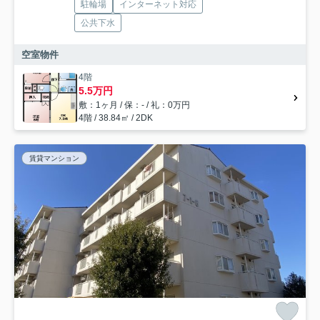
駐輪場
インターネット対応
公共下水
空室物件
4階
5.5万円
敷：1ヶ月 / 保：- / 礼：0万円
4階 / 38.84㎡ / 2DK
賃貸マンション