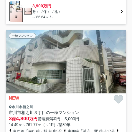
3,900万円
敷：- / 保：- / 礼：-
- / 86.64㎡ / -
一棟マンション
NEW
市川市相之川
市川市相之川３丁目の一棟マンション
3
4,800
億
万円
管理費等
0円～5,000円
14.49㎡～761.77㎡（～1R）/築39年
東西線「南行徳」駅 徒歩5分
東西線「浦安」駅 徒歩17分
東西線