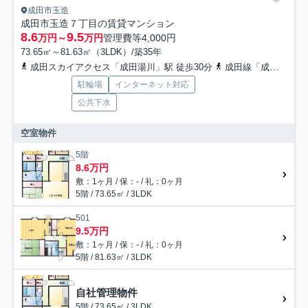
成田市玉造
成田市玉造７丁目の賃貸マンション
8.6
9.5
万円～
万円
管理費等
4,000円
73.65㎡～81.63㎡（3LDK）/築35年
成田スカイアクセス「成田湯川」駅 徒歩30分
成田線「成田」駅 バス10分 「中台1丁目」 停歩1分
駐輪場
インターネット対応
公共下水
空室物件
5階
8.6万円
敷：1ヶ月 / 保：- / 礼：0ヶ月
5階 / 73.65㎡ / 3LDK
501
9.5万円
敷：1ヶ月 / 保：- / 礼：0ヶ月
5階 / 81.63㎡ / 3LDK
自社管理物件
5階 / 73.65㎡ / 3LDK