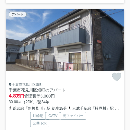
アパート
千葉市花見川区畑町
千葉市花見川区畑町のアパート
4.8
万円
管理費等
3,000円
39.00㎡（2DK）/築34年
総武線「新検見川」駅 徒歩19分
京成千葉線「検見川」駅 徒歩23分
駐輪場
CATV
光ファイバー
公共下水