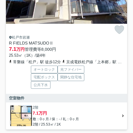
松戸市岩瀬
R FIELDS MATSUDOⅡ
7.1
万円
管理費等
8,000円
25.53㎡（1K）/築4年
常磐線「松戸」駅 徒歩12分
京成電鉄松戸線「上本郷」駅 徒歩18分
オートロック
光ファイバー
宅配ボックス
閑静な住宅地
公共下水
空室物件
2階
7.1万円
敷：0ヶ月 / 保：- / 礼：0ヶ月
2階 / 25.53㎡ / 1K