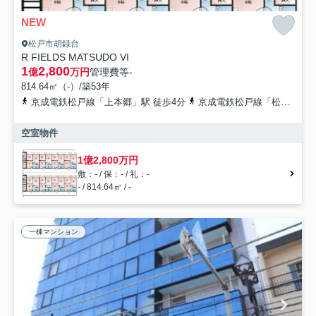
NEW
松戸市胡録台
R FIELDS MATSUDO VI
1
2,800
億
万円
管理費等
-
814.64㎡（-）/築53年
京成電鉄松戸線「上本郷」駅 徒歩4分
京成電鉄松戸線「松戸新田」駅 徒歩12分
空室物件
1億2,800万円
敷：- / 保：- / 礼：-
- / 814.64㎡ / -
一棟マンション