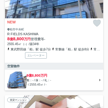
NEW
柏市中央町
R FIELDS KASHIWA
8
8,800
億
万円
管理費等
-
2555.45㎡（-）/築34年
東武野田線「柏」駅 徒歩7分
常磐線「柏」駅 徒歩8分
常磐緩行線「柏」駅 徒歩7分
エレベーター
空室物件
8億8,800万円
敷：- / 保：- / 礼：-
- / 2555.45㎡ / -
賃貸マンション