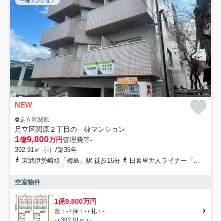
一棟マンション
NEW
足立区関原
足立区関原２丁目の一棟マンション
1
9,800
億
万円
管理費等
-
392.91㎡（-）/築35年
東武伊勢崎線「梅島」駅 徒歩16分
日暮里舎人ライナー「扇大橋」駅 徒歩27分
空室物件
1億9,800万円
敷：- / 保：- / 礼：-
- / 392.91㎡ / -