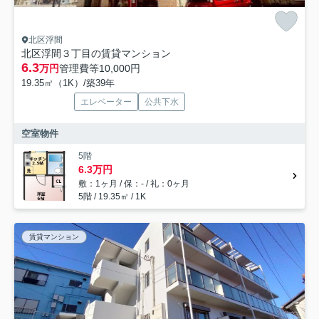
北区浮間
北区浮間３丁目の賃貸マンション
6.3
万円
管理費等
10,000円
19.35㎡（1K）/築39年
エレベーター
公共下水
空室物件
5階
6.3万円
敷：1ヶ月 / 保：- / 礼：0ヶ月
5階 / 19.35㎡ / 1K
賃貸マンション