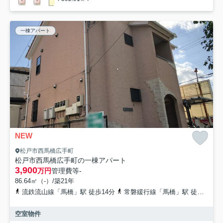
一棟アパート
NEW
松戸市西馬橋広手町
松戸市西馬橋広手町の一棟アパート
3,900
万円
管理費等
-
86.64㎡（-）/築21年
流鉄流山線「馬橋」駅 徒歩14分
常磐緩行線「馬橋」駅 徒歩15分
空室物件