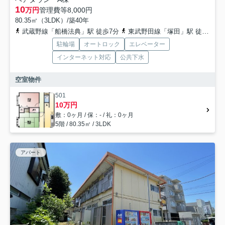
10
万円
管理費等
8,000円
80.35㎡（3LDK）/築40年
武蔵野線「船橋法典」駅 徒歩7分
東武野田線「塚田」駅 徒歩34分
駐輪場
オートロック
エレベーター
インターネット対応
公共下水
空室物件
501
10万円
敷：0ヶ月 / 保：- / 礼：0ヶ月
5階 / 80.35㎡ / 3LDK
アパート