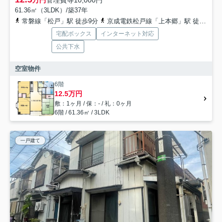
万円
管理費等
10,000円
61.36㎡（3LDK）/築37年
常磐線「松戸」駅 徒歩9分
京成電鉄松戸線「上本郷」駅 徒歩24分
宅配ボックス
インターネット対応
公共下水
空室物件
6階
12.5万円
敷：1ヶ月 / 保：- / 礼：0ヶ月
6階 / 61.36㎡ / 3LDK
一戸建て