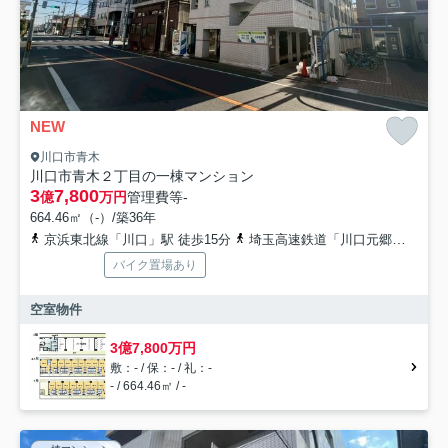
NEW
川口市青木
川口市青木２丁目の一棟マンション
3
7,800
億
万円
管理費等
-
664.46㎡（-）/築36年
京浜東北線「川口」駅 徒歩15分
埼玉高速鉄道「川口元郷」駅 徒歩17分
バイク置場あり
空室物件
3億7,800万円
敷：- / 保：- / 礼：-
- / 664.46㎡ / -