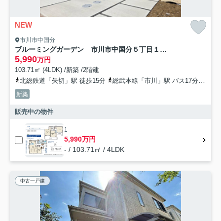
NEW
市川市中国分
ブルーミングガーデン 市川市中国分５丁目１棟／１期１号棟
5,990
万円
103.71㎡ (4LDK) /新築 /2階建
北総鉄道「矢切」駅 徒歩15分
総武本線「市川」駅 バス17分 「中国分」 停歩7分
新築
販売中の物件
1
5,990万円
- / 103.71㎡ / 4LDK
中古一戸建