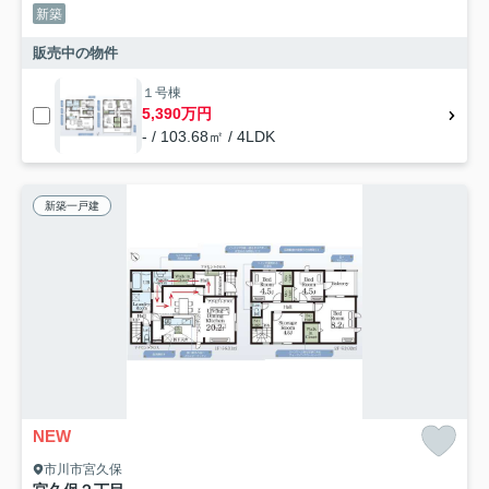
新築
販売中の物件
１号棟
5,390万円
- / 103.68㎡ / 4LDK
新築一戸建
NEW
市川市宮久保