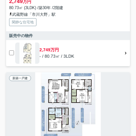
2,749
万円
80.73㎡ (3LDK) /築30年 /2階建
武蔵野線「市川大野」駅
閑静な住宅地
販売中の物件
2,749万円
- / 80.73㎡ / 3LDK
新築一戸建