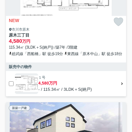
NEW
市川市原木
原木三丁目
4,580
万円
115.34㎡ (3LDK＋S(納戸)) /築7年 /3階建
総武線「西船橋」駅 徒歩19分
東西線「原木中山」駅 徒歩18分
販売中の物件
１号
4,580万円
- / 115.34㎡ / 3LDK＋S(納戸)
新築一戸建