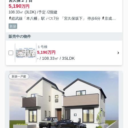
宮久保２丁目
5,190
万円
108.33㎡ (3LDK) /予定 /2階建
総武線「本八幡」駅 バス7分 「宮久保坂下」 停歩6分
京成本線「京成八幡」駅 バス6分 「宮久保坂下」 停歩6分
新築
販売中の物件
１号棟
5,190万円
- / 108.33㎡ / 3SLDK
新築一戸建