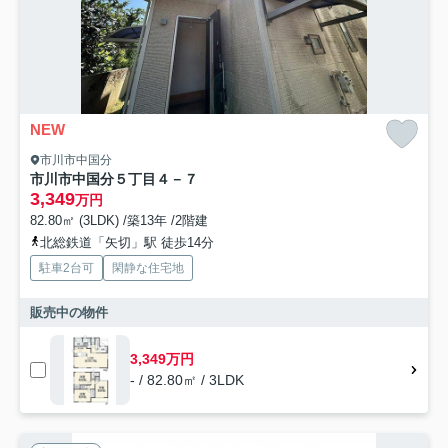
NEW
市川市中国分
市川市中国分５丁目４－７
3,349
万円
82.80㎡ (3LDK) /築13年 /2階建
北総鉄道「矢切」駅 徒歩14分
駐車2台可
閑静な住宅地
販売中の物件
3,349万円
- / 82.80㎡ / 3LDK