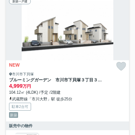
新築一戸建
NEW
市川市下貝塚
ブルーミングガーデン 市川市下貝塚３丁目３棟／１期２号棟
4,999
万円
104.12㎡ (4LDK) /予定 /2階建
武蔵野線「市川大野」駅 徒歩25分
駐車2台可
新築
販売中の物件