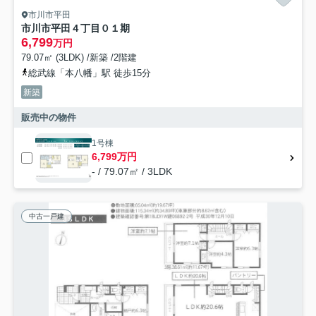
市川市平田
市川市平田４丁目０１期
6,799
万円
79.07㎡ (3LDK) /新築 /2階建
総武線「本八幡」駅 徒歩15分
新築
販売中の物件
1号棟
6,799万円
- / 79.07㎡ / 3LDK
中古一戸建