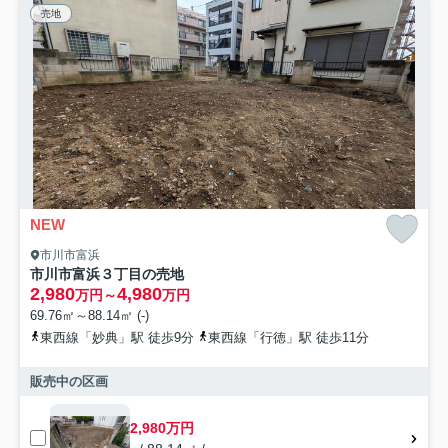
売地
NEW
市川市富浜
市川市富浜３丁目の売地
2,980
4,980
万円～
万円
69.76㎡～88.14㎡ (-)
東西線「妙典」駅 徒歩9分
東西線「行徳」駅 徒歩11分
販売中の区画
2,980万円