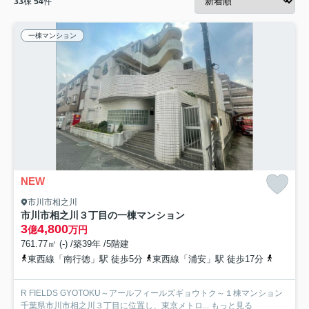
33
棟
54
件
一棟マンション
NEW
市川市相之川
市川市相之川３丁目の一棟マンション
3
4,800
億
万円
761.77㎡ (-) /築39年 /5階建
東西線「南行徳」駅 徒歩5分
東西線「浦安」駅 徒歩17分
東西線「
R FIELDS GYOTOKU～アールフィールズギョウトク～１棟マンション
千葉県市川市相之川３丁目に位置し、東京メトロ...
もっと見る