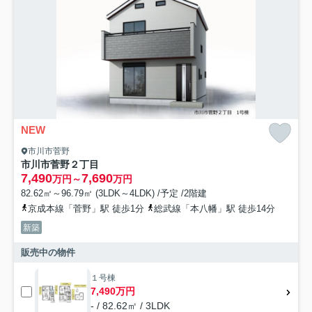
NEW
市川市菅野
市川市菅野２丁目
7,490
7,690
万円～
万円
82.62㎡～96.79㎡ (3LDK～4LDK) /予定 /2階建
京成本線「菅野」駅 徒歩1分
総武線「本八幡」駅 徒歩14分
新築
販売中の物件
１号棟
7,490万円
- / 82.62㎡ / 3LDK