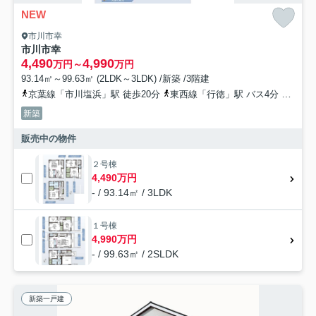
NEW
市川市幸
市川市幸
4,490
4,990
万円～
万円
93.14㎡～99.63㎡ (2LDK～3LDK) /新築 /3階建
京葉線「市川塩浜」駅 徒歩20分
東西線「行徳」駅 バス4分 「宝２丁目」 停歩7分
新築
販売中の物件
２号棟
4,490万円
- / 93.14㎡ / 3LDK
１号棟
4,990万円
- / 99.63㎡ / 2SLDK
新築一戸建