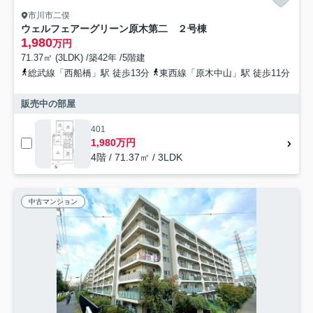
市川市二俣
ウェルフェアーグリーン原木第二 ２号棟
1,980
万円
71.37㎡ (3LDK) /築42年 /5階建
総武線「西船橋」駅 徒歩13分
東西線「原木中山」駅 徒歩11分
販売中の部屋
401
1,980万円
4階 / 71.37㎡ / 3LDK
中古マンション