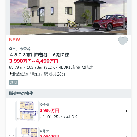
NEW
市川市曽谷
４３７３市川市曽谷１６期７棟
3,990
4,490
万円～
万円
99.79㎡～103.73㎡ (3LDK～4LDK) /新築 /2階建
北総鉄道「秋山」駅 徒歩28分
新築
販売中の物件
3号棟
3,990万円
- / 101.25㎡ / 4LDK
4号棟