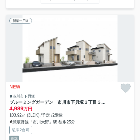
新築一戸建
NEW
市川市下貝塚
ブルーミングガーデン 市川市下貝塚３丁目３棟／１期１号棟
4,989
万円
103.92㎡ (3LDK) /予定 /2階建
武蔵野線「市川大野」駅 徒歩25分
駐車2台可
新築