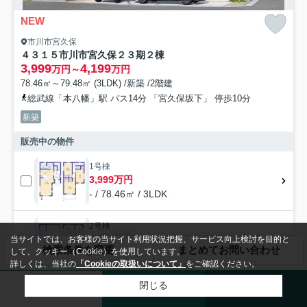
NEW
市川市宮久保
４３１５市川市宮久保２３期２棟
3,999
4,199
万円～
万円
78.46㎡～79.48㎡ (3LDK) /新築 /2階建
総武線「本八幡」駅 バス14分 「宮久保坂下」 停歩10分
新築
販売中の物件
1号棟
3,999万円
- / 78.46㎡ / 3LDK
2号棟
4,199万円
当サイトでは、お客様の当サイト利用状況把握、サービス向上検討を目的と
検索条件を変更
まとめてお問い合わせ
して、クッキー（Cookie）を使用しています。
- / 79.48㎡ / 3LDK
詳しくは、当社の
「Cookieの取扱いについて」
をご確認ください。
閉じる
来店予約
メール
電話
新築一戸建