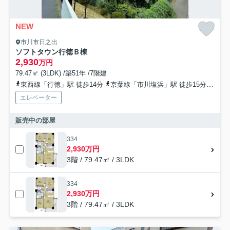
NEW
市川市日之出
ソフトタウン行徳Ｂ棟
2,930
万円
79.47㎡ (3LDK) /築51年 /7階建
東西線「行徳」駅 徒歩14分
京葉線「市川塩浜」駅 徒歩15分
東西
エレベーター
販売中の部屋
334
2,930万円
3階 / 79.47㎡ / 3LDK
334
2,930万円
3階 / 79.47㎡ / 3LDK