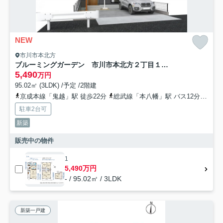
NEW
市川市本北方
ブルーミングガーデン 市川市本北方２丁目１棟／１期１号棟
5,490
万円
95.02㎡ (3LDK) /予定 /2階建
京成本線「鬼越」駅 徒歩22分
総武線「本八幡」駅 バス12分 「中山団地」 停歩4分
駐車2台可
新築
販売中の物件
1
5,490万円
- / 95.02㎡ / 3LDK
新築一戸建