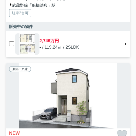
武蔵野線「船橋法典」駅
駐車2台可
販売中の物件
2,749万円
- / 119.24㎡ / 2SLDK
新築一戸建
NEW