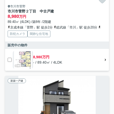
市川市菅野
市川市菅野２丁目 中古戸建
8,980
万円
89.40㎡ (4LDK) /築8年 /2階建
京成本線「菅野」駅 徒歩2分
総武線「市川」駅 徒歩20分
都営新宿
防犯カメラ
閑静な住宅地
販売中の物件
8,980万円
- / 89.40㎡ / 4LDK
新築一戸建