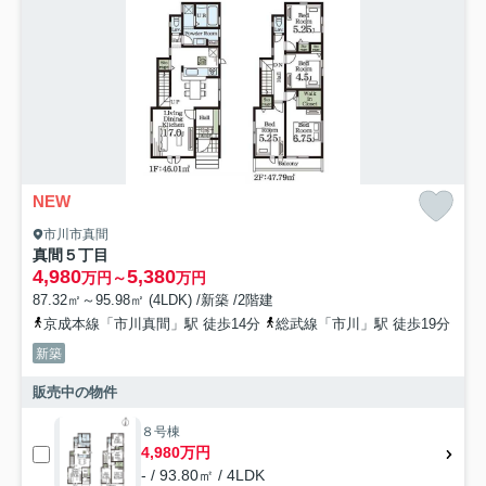
NEW
市川市真間
真間５丁目
4,980
5,380
万円～
万円
87.32㎡～95.98㎡ (4LDK) /新築 /2階建
京成本線「市川真間」駅 徒歩14分
総武線「市川」駅 徒歩19分
新築
販売中の物件
８号棟
4,980万円
- / 93.80㎡ / 4LDK