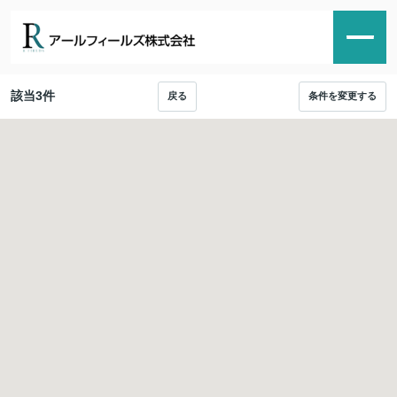
該当
3
件
戻る
条件を変更する