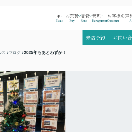
ホーム
売買
賃貸
管理
お客様の声
Home
Buy
Rent
Management
Customer
A
来店予約
お問い合
2025年もあとわずか！
ルズ
ブログ