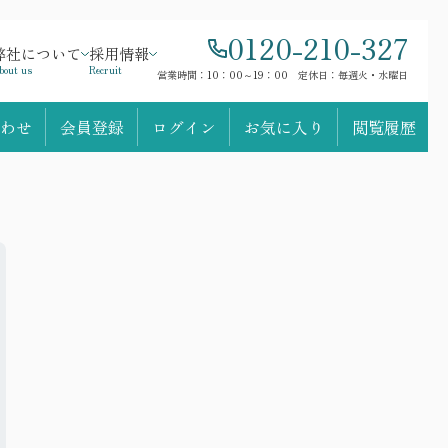
0120-210-327
弊社について
採用情報
bout us
Recruit
営業時間：10：00～19：00 定休日：毎週火・水曜日
わせ
会員登録
ログイン
お気に入り
閲覧履歴