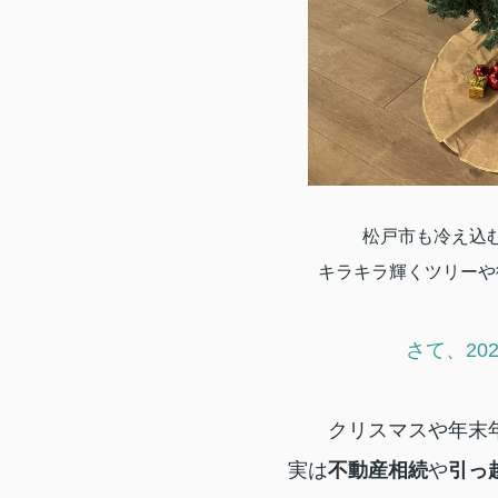
松戸市も冷え込
キラキラ輝くツリーや
さて、20
クリスマスや年末
実は
不動産相続
や
引っ