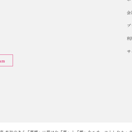
会
プ
利
サ
ram
来 本社のある『馬橋』に掛けた『馬』と『橋』をモチーフとしたキャ