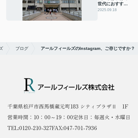
世代におすすめ
の街！
2025.09.18
ズ
ブログ
アールフィールズのInstagram、ご存じですか？
千葉県松戸市西馬橋蔵元町183 シティプラザⅡ 1F
営業時間：10：00～19：00
定休日：毎週火・水曜日
TEL:
0120-210-327
FAX:047-701-7936