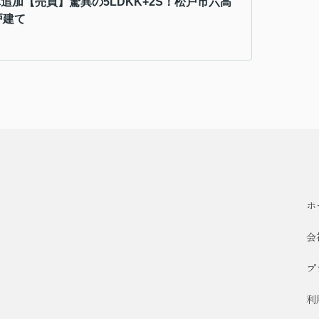
真追加【売買】驚異の5LDKK+2S！松戸市六高
戸建て
ホ
会
プ
利