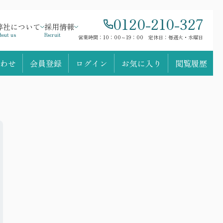
0120-210-327
弊社について
採用情報
bout us
Recruit
営業時間：10：00～19：00 定休日：毎週火・水曜日
わせ
会員登録
ログイン
お気に入り
閲覧履歴