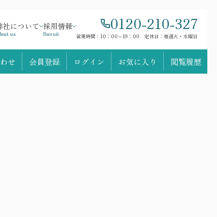
0120-210-327
弊社について
採用情報
bout us
Recruit
営業時間：10：00～19：00 定休日：毎週火・水曜日
わせ
会員登録
ログイン
お気に入り
閲覧履歴