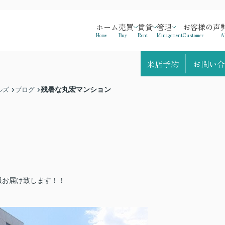
ホーム
売買
賃貸
管理
お客様の声
Home
Buy
Rent
Management
Customer
A
来店予約
お問い合
残暑な丸宏マンション
ルズ
ブログ
報お届け致します！！