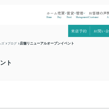
ホーム
売買
賃貸
管理
お客様の声
Home
Buy
Rent
Management
Customer
A
来店予約
お問い合
店舗リニューアルオープンイベント
ルズ
ブログ
ベント