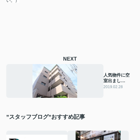
い。）
NEXT
人気物件に空
室出まし
た！！その壱
2019.02.28
”スタッフブログ”おすすめ記事