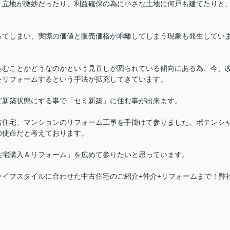
、立地が微妙だったり、利益確保の為に小さな土地に何戸も建てたりと
ってしまい、
実際の価値と販売価格が乖離してしまう現象も発生してい
込むことがどうなのかという見直しが図られている傾向にある為、今、
をリフォームするという手法が拡充してきています。
ど新築状態にする事で「セミ新築」に住む事が出来ます。
古住宅、マンションのリフォーム工事を手掛けて参りました。
ポテンシ
の使命だと考えております。
住宅購入＆リフォーム」を広めて参りたいと思っています。
イフスタイルに合わせた中古住宅のご紹介+仲介+リフォームまで！弊