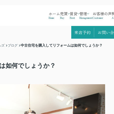
ホーム
売買
賃貸
管理
お客様の声
Home
Buy
Rent
Management
Customer
A
来店予約
お問い合
中古住宅を購入してリフォームは如何でしょうか？
ルズ
ブログ
は如何でしょうか？