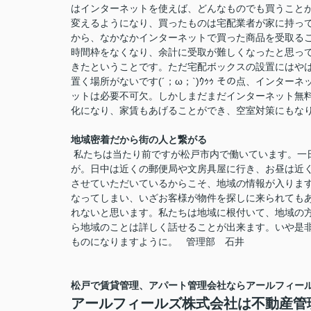
はインターネットを使えば、どんなものでも買うことが
変えるようになり、買ったものは宅配業者が家に持っ
から、なかなかインターネットで買った商品を受取るこ
時間枠をなくなり、余計に受取が難しくなったと思っ
きたということです。ただ宅配ボックスの設置にはや
置く場所がないです(´；ω；`)ｳｩｩ その点、イン
ットは必要不可欠。しかしまだまだインターネット無
化になり、家賃もあげることができ、空室対策にもな
地域密着だから街の人と繋がる
私たちは当たり前ですが松戸市内で働いています。一
が。日中は近くの郵便局や文房具屋に行き、お昼は近
させていただいているからこそ、地域の情報が入りま
なってしまい、いざお客様が物件を探しに来られても
れないと思います。私たちは地域に根付いて、地域の
ら地域のことは詳しく話せることが出来ます。いや是
ものになりますように。 管理部 石井
松戸で賃貸管理、アパート管理会社ならアールフィー
アールフィールズ株式会社は不動産管