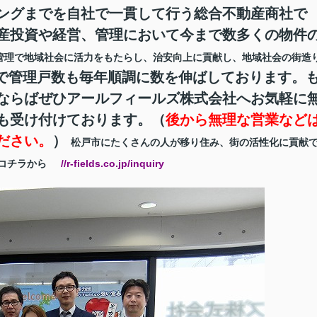
ングまでを自社で一貫して行う総合不動産商社で
産投資や経営、管理において今まで数多くの物件
管理で地域社会に活力をもたらし、治安向上に貢献し、地域社会の街造
で管理戸数も毎年順調に数を伸ばしております。
ならばぜひアールフィールズ株式会社へお気軽に
も受け付けております。（
後から無理な営業など
ださい。
）
松戸市にたくさんの人が移り住み、街の活性化に貢献
コチラから
//r-fields.co.jp/inquiry