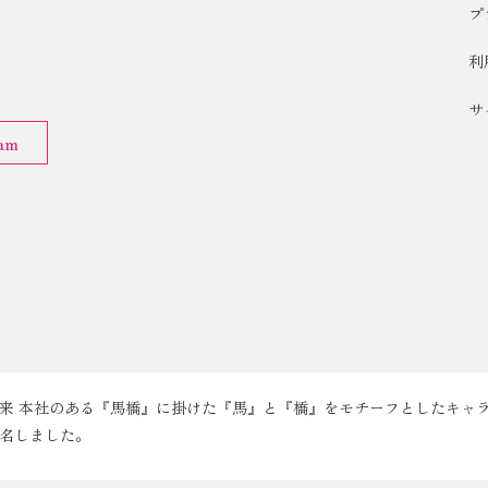
プ
利
サ
ram
来 本社のある『馬橋』に掛けた『馬』と『橋』をモチーフとしたキャ
名しました。