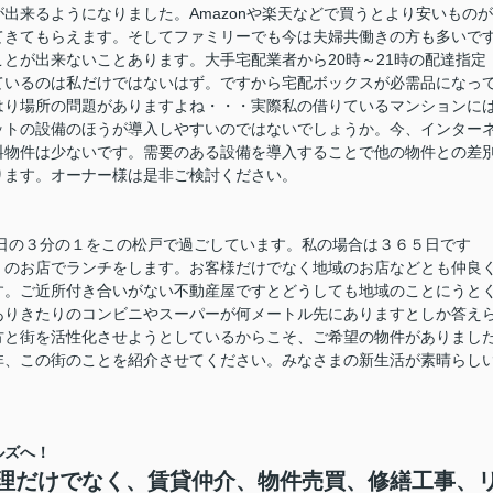
出来るようになりました。Amazonや楽天などで買うとより安いものが
てきてもらえます。そしてファミリーでも今は夫婦共働きの方も多いで
とが出来ないことあります。大手宅配業者から20時～21時の配達指定
ているのは私だけではないはず。ですから宅配ボックスが必需品になっ
はり場所の問題がありますよね・・・実際私の借りているマンションに
ターネットの設備のほうが導入しやすいのではないでしょうか。今、インター
料物件は少ないです。需要のある設備を導入することで他の物件との差
ります。オーナー様は是非ご検討ください。
日の３分の１をこの松戸で過ごしています。私の場合は３６５日です
くのお店でランチをします。お客様だけでなく地域のお店などとも仲良
す。ご近所付き合いがない不動産屋ですとどうしても地域のことにうと
ありきたりのコンビニやスーパーが何メートル先にありますとしか答え
方と街を活性化させようとしているからこそ、ご希望の物件がありまし
非、この街のことを紹介させてください。みなさまの新生活が素晴らし
ルズへ！
理だけでなく、賃貸仲介、物件売買、修繕工事、