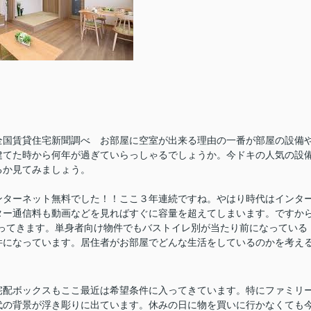
全国賃貸住宅新聞調べ お部屋に空室が出来る理由の一番が部屋の設備
建てた時から何年が過ぎていらっしゃるでしょうか。今ドキの人気の設
いるか見てみましょう。
ンターネット無料でした！！ここ３年連続ですね。やはり時代はインタ
ター通信料も動画などを見ればすぐに容量を超えてしまいます。ですか
なってきます。単身者向け物件でもバストイレ別が当たり前になっている
件になっています。居住者がお部屋でどんな生活をしているのかを考え
宅配ボックスもここ最近は希望条件に入ってきています。特にファミリ
代の背景が浮き彫りに出ています。休みの日に物を買いに行かなくても