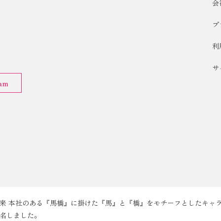
会
プ
利
サ
ram
来 本社のある『馬橋』に掛けた『馬』と『橋』をモチーフとしたキャ
名しました。