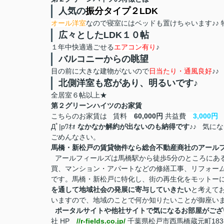
人気の
振分タイプ２LDK
オール洋室
なので寝室にはベッドも置けちゃいます♪♪
広々としたLDK１０帖
１年中快適過ごせる
エアコン有り
♪
バルコニーからの眺望
目の前に大きな建物がないので
日当たり・通風良好
♪
北側洋室も窓があり、明るいです♪
全居室６帖以上★
第２グリーンハイツのお家賃
こちらのお家賃は
賃料
60,000円
共益費
3,000円
Дﾟ|pﾜｵｫ
なかなか解約が出ないのも納得です♪♪
気になる
ごめんなさい。
馬橋・新松戸の賃貸物件なら総合不動産商社のアール
アールフィールズは馬橋駅から徒歩5分のところにあ
買、マンション・アパートなどの修繕工事、リフォー
です。馬橋・新松戸に特化し、街の再生化をモットー
を通して地域社会の発展に寄与していきたい
と考えて
いますので、地域のことで何か知りたいことが御座い
ポータルサイトや他社サイトで気になるお部屋がござ
社 HP
//r-fields.co.jp/
千葉県松戸市西馬橋蔵元町183-2F フ