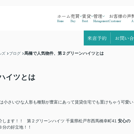
ホーム
売買
賃貸
管理
お客様の声
Home
Buy
Rent
Management
Customer
A
来店予約
お問い合
馬橋で人気物件、第２グリーンハイツとは
ルズ
ブログ
ハイツとは
 今は小さいひな人形も種類が豊富にあって賃貸住宅でも置けちゃう可愛い
介します！！ 第２グリーンハイツ 千葉県松戸市西馬橋幸町41
安心の
３分の好立地！！