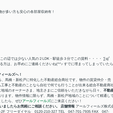
 物が多い方も安心の
各部屋収納有
！
♪
この辺では少ない人気の２LDK・駅徒歩３分でこの賃料・・・・ ∑q|ﾟ
方は、お早めにご連絡くださいね(^^♪ すでに埋まってしまっていた
フィールズへ！
る、馬橋・新松戸に特化した不動産総合商社です。物件の賃貸仲介・売
ム工事と不動産のことなら自社で何でも行うことが出来る総合不動産商
に地域のオーナーさま、地主さまにご信頼をいただきながら日々、
不動
おります。物件情報に限らず、馬橋・新松戸地域のことについて精通し
ましたら、ぜひ
アールフィールズ
にご来店ください！
いましたらお気軽にご相談ください。
店舗情報
アールフィールズ株式
リーダイヤル 0120-210-327 TEL 047-701-7935 FAX 047-