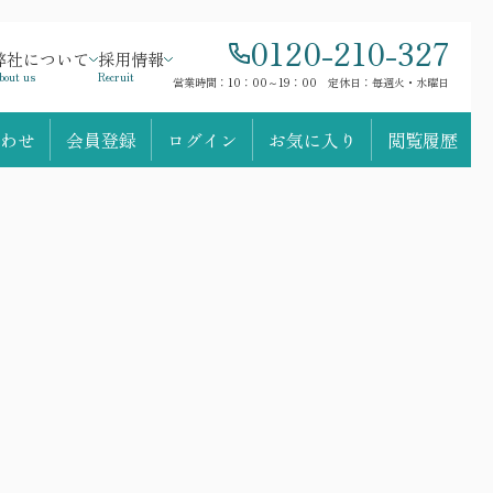
0120-210-327
弊社について
採用情報
bout us
Recruit
営業時間：10：00～19：00 定休日：毎週火・水曜日
わせ
会員登録
ログイン
お気に入り
閲覧履歴