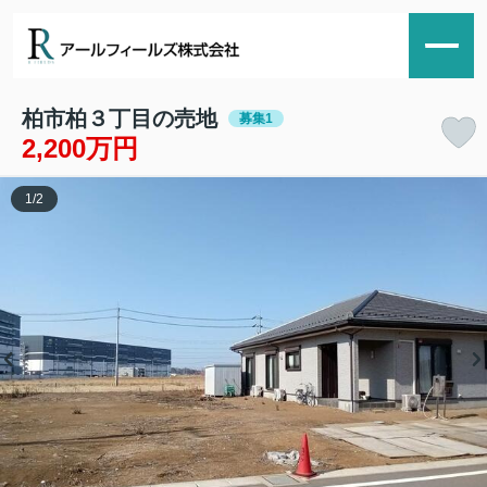
柏市柏３丁目の売地
募集1
2,200万円
1
/
2