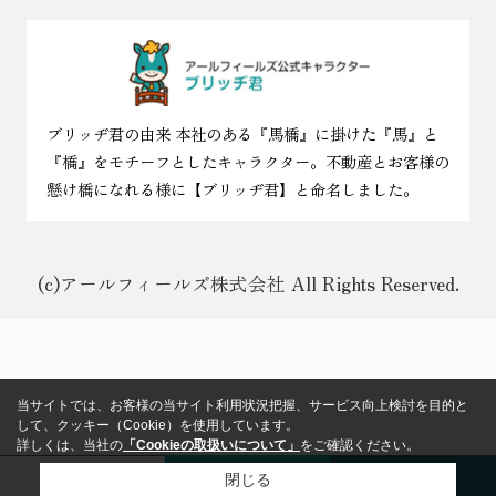
ブリッヂ君の由来 本社のある『馬橋』に掛けた『馬』と
『橋』をモチーフとしたキャラクター。不動産とお客様の
懸け橋になれる様に【ブリッヂ君】と命名しました。
(c)アールフィールズ株式会社 All Rights Reserved.
当サイトでは、お客様の当サイト利用状況把握、サービス向上検討を目的と
して、クッキー（Cookie）を使用しています。
詳しくは、当社の
「Cookieの取扱いについて」
をご確認ください。
閉じる
来店予約
メール
電話