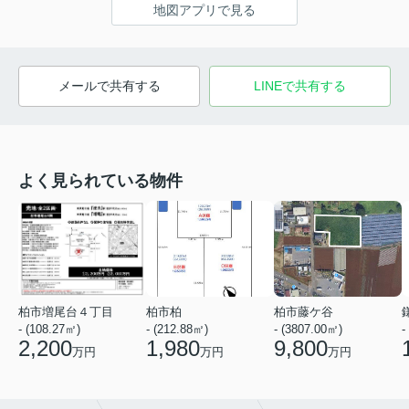
地図アプリで見る
メールで共有する
LINEで共有する
よく見られている物件
柏市増尾台４丁目
柏市柏
柏市藤ケ谷
- (108.27㎡)
- (212.88㎡)
- (3807.00㎡)
-
2,200
1,980
9,800
万円
万円
万円