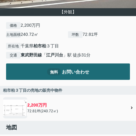
【外観】
2,200万円
価格
240.72㎡
72.81坪
土地面積
坪数
千葉県
柏市
柏
３丁目
所在地
東武野田線
「
江戸川台
」駅 徒歩31分
交通
お問い合わせ
無料
柏市柏３丁目の売地の販売中物件
2,200万円
72.81坪(240.72㎡)
地図