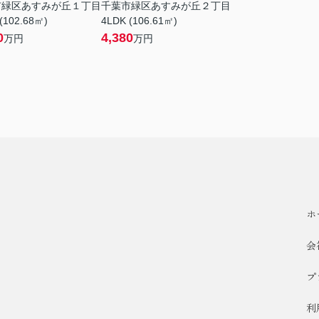
市緑区あすみが丘１丁目
千葉市緑区あすみが丘２丁目
(102.68㎡)
4LDK (106.61㎡)
0
4,380
万円
万円
ホ
会
プ
利