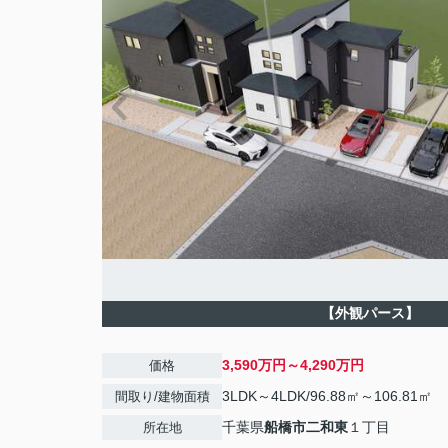
【外観パース】
3,590万円～4,290万円
価格
3LDK～4LDK/96.88㎡～106.81㎡
間取り/建物面積
千葉県
船橋市
二和東
１丁目
所在地