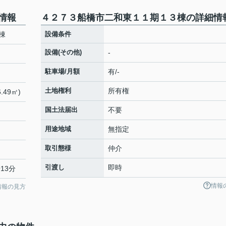
情報
４２７３船橋市二和東１１期１３棟の詳細情
棟
設備条件
設備(その他)
-
駐車場/月額
有/-
土地権利
所有権
.49㎡)
国土法届出
不要
用途地域
無指定
取引態様
仲介
引渡し
即時
13分
情報
情報の見方