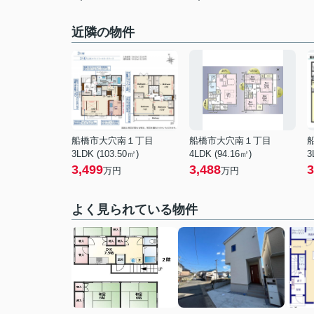
近隣の物件
船橋市大穴南１丁目
船橋市大穴南１丁目
3LDK (103.50㎡)
4LDK (94.16㎡)
3
3,499
3,488
3
万円
万円
よく見られている物件