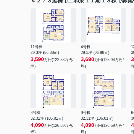
４２７３船橋市二和東１１期１３棟で募集
11号棟
4号棟
1
29.3坪 (96.88㎡)
29.3坪 (96.88㎡)
3
3,590
3,690
3
万円(
122.53
万円/
万円(
125.94
万円/
坪)
坪)
坪
8号棟
9号棟
32.31坪 (106.81㎡)
32.31坪 (106.81㎡)
3
4,090
4,090
4
万円(
126.59
万円/
万円(
126.59
万円/
坪)
坪)
坪