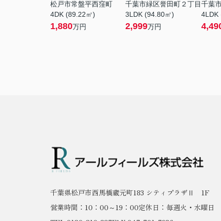
松戸市常盤平西窪町
千葉市緑区誉田町２丁目
千葉
4DK (89.22㎡)
3LDK (94.80㎡)
4LDK 
1,880
2,999
4,49
万円
万円
千葉県松戸市西馬橋蔵元町183 シティプラザⅡ 1F
営業時間：10：00～19：00
定休日：毎週火・水曜日