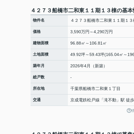
４２７３船橋市二和東１１期１３棟の基本
物件名
４２７３船橋市二和東１１期１３
価格
3,590万円～4,290万円
建物面積
96.88㎡～106.81㎡
土地面積
49.92坪～59.43坪(165.04㎡～196
築年月
2026年4月（新築）
総戸数
-
所在地
千葉県
船橋市
二和東
１丁目
交通
京成電鉄松戸線
「
滝不動
」駅 徒歩