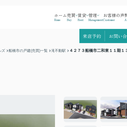
ホーム
売買
賃貸
管理
お客様の声
Home
Buy
Rent
Management
Customer
A
来店予約
お問い合
４２７３船橋市二和東１１期１
ルズ
船橋市の戸建(売買)一覧
滝不動駅