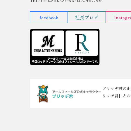
TEL:0120-210-327
FAX:047-701-7936
facebook
社長ブログ
Instag
ブリッヂ君の由
リッヂ君】と命