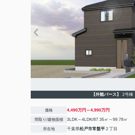
【外観パース】
2号棟
4,490万円～4,990万円
価格
3LDK～4LDK/87.35㎡～99.78㎡
間取り/建物面積
千葉県
松戸市
常盤平
２丁目
所在地