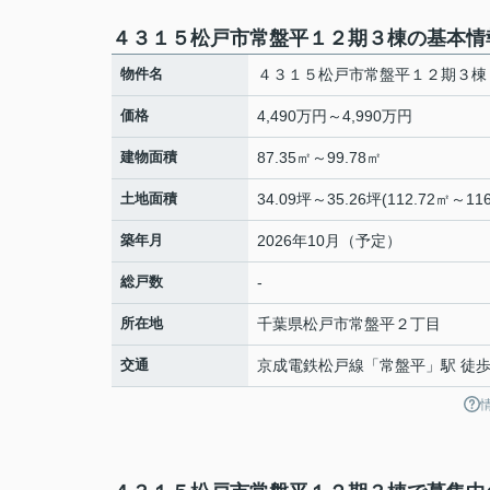
４３１５松戸市常盤平１２期３棟の基本情
物件名
４３１５松戸市常盤平１２期３棟
価格
4,490万円～4,990万円
建物面積
87.35㎡～99.78㎡
土地面積
34.09坪～35.26坪(112.72㎡～116
築年月
2026年10月（予定）
総戸数
-
所在地
千葉県
松戸市
常盤平
２丁目
交通
京成電鉄松戸線
「
常盤平
」駅 徒歩