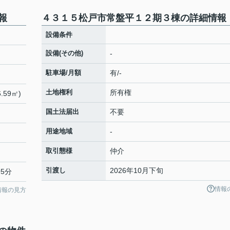
報
４３１５松戸市常盤平１２期３棟の詳細情報
設備条件
設備(その他)
-
駐車場/月額
有/-
土地権利
所有権
.59㎡)
国土法届出
不要
用途地域
-
取引態様
仲介
引渡し
2026年10月下旬
5分
情報
情報の見方