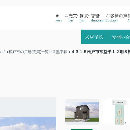
ホーム
売買
賃貸
管理
お客様の声
Home
Buy
Rent
Management
Customer
A
来店予約
お問い合
４３１５松戸市常盤平１２期３
ルズ
松戸市の戸建(売買)一覧
常盤平駅