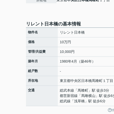
東京都
中央区
日本橋馬喰町
１丁目
所在地
リレント日本橋の基本情報
物件名
リレント日本橋
価格
10万円
管理/共益費
10,000円
築年月
1980年4月（築46年）
総戸数
-
所在地
東京都
中央区
日本橋馬喰町
１丁目
交通
総武本線
「
馬喰町
」駅 徒歩3分
都営新宿線
「
馬喰横山
」駅 徒歩6
総武線
「
浅草橋
」駅 徒歩6分