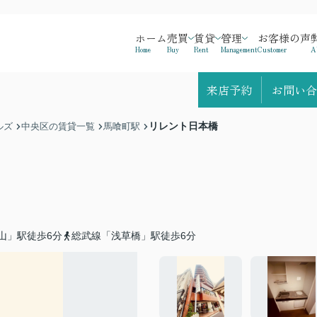
ホーム
売買
賃貸
管理
お客様の声
Home
Buy
Rent
Management
Customer
A
来店予約
お問い合
リレント日本橋
ルズ
中央区の賃貸一覧
馬喰町駅
山」駅徒歩6分
総武線「浅草橋」駅徒歩6分