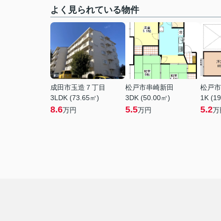
よく見られている物件
成田市玉造７丁目
松戸市串崎新田
松戸市
3LDK (73.65㎡)
3DK (50.00㎡)
1K (1
8.6
5.5
5.2
万円
万円
万