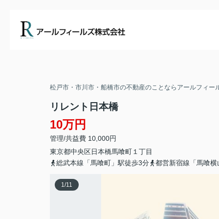
松戸市・市川市・船橋市の不動産のことならアールフィー
リレント日本橋
10万円
管理/共益費 10,000円
東京都
中央区
日本橋馬喰町
１丁目
総武本線「馬喰町」駅徒歩3分
都営新宿線「馬喰横
1
/
11