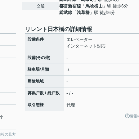
都営新宿線
「
馬喰横山
」駅 徒歩6分
交通
総武線
「
浅草橋
」駅 徒歩6分
リレント日本橋の詳細情報
設備条件
エレベーター
インターネット対応
設備(その他)
-
駐車場/月額
-/-
用途地域
-
募集戸数 / 総戸数
- / -
取引態様
代理
情報
分
情報の見方