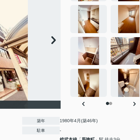
1980年4月(築46年)
築年
-
駐車
総武本線
「
馬喰町
」駅 徒歩3分