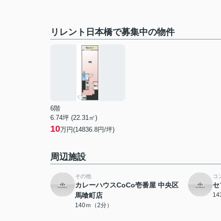
リレント日本橋で募集中の物件
6階
6.74坪 (22.31㎡)
10
万円(14836.8円/坪)
周辺施設
その他
コ
カレーハウスCoCo壱番屋 中央区
セ
馬喰町店
1
140ｍ（2分）