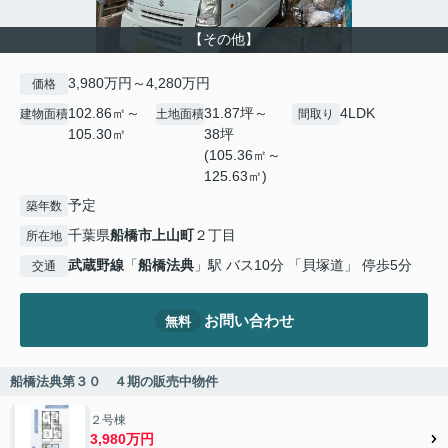
【その他】
3,980万円～4,280万円
価格
102.86㎡～
31.87坪～
4LDK
建物面積
土地面積
間取り
105.30㎡
38坪
(105.36㎡～
125.63㎡)
予定
築年数
千葉県
船橋市
上山町
２丁目
所在地
武蔵野線
「
船橋法典
」駅 バス10分 「貝塚道」 停歩5分
交通
お問い合わせ
無料
船橋法典第３０ ４期の販売中物件
２号棟
3,980万円