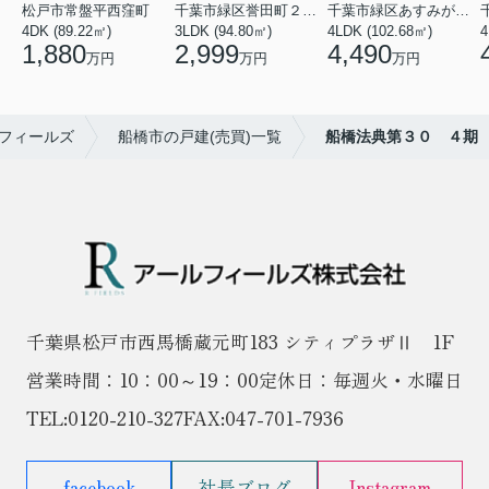
松戸市常盤平西窪町
千葉市緑区誉田町２丁目
千葉市緑区あすみが丘１丁目
4DK (89.22㎡)
3LDK (94.80㎡)
4LDK (102.68㎡)
4
1,880
2,999
4,490
万円
万円
万円
フィールズ
船橋市の戸建(売買)一覧
船橋法典第３０ ４期
千葉県松戸市西馬橋蔵元町183 シティプラザⅡ 1F
営業時間：10：00～19：00
定休日：毎週火・水曜日
TEL:
0120-210-327
FAX:047-701-7936
facebook
社長ブログ
Instagram