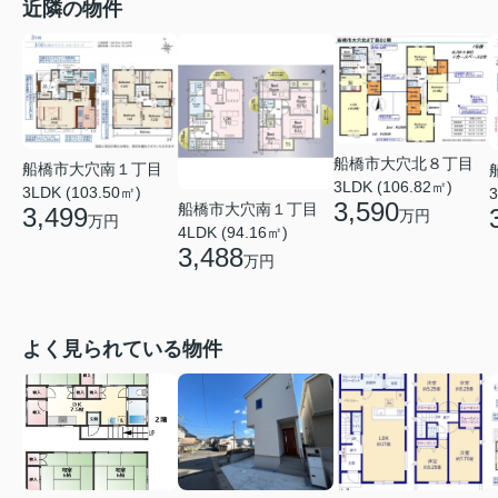
近隣の物件
船橋市大穴北８丁目
船橋市大穴南１丁目
3LDK (106.82㎡)
3LDK (103.50㎡)
3
3,590
船橋市大穴南１丁目
3,499
万円
万円
4LDK (94.16㎡)
3,488
万円
よく見られている物件