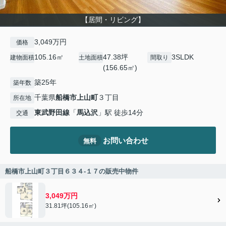
【居間・リビング】
3,049万円
価格
105.16㎡
47.38坪
3SLDK
建物面積
土地面積
間取り
(156.65㎡)
築25年
築年数
千葉県
船橋市
上山町
３丁目
所在地
東武野田線
「
馬込沢
」駅 徒歩14分
交通
お問い合わせ
無料
船橋市上山町３丁目６３４‐１７の販売中物件
3,049万円
31.81坪(105.16㎡)