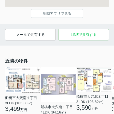
地図アプリで見る
メールで共有する
LINEで共有する
近隣の物件
船橋市大穴北８丁目
船橋市大穴南１丁目
3LDK (106.82㎡)
3LDK (103.50㎡)
3
3,590
船橋市大穴南１丁目
3,499
万円
万円
4LDK (94.16㎡)