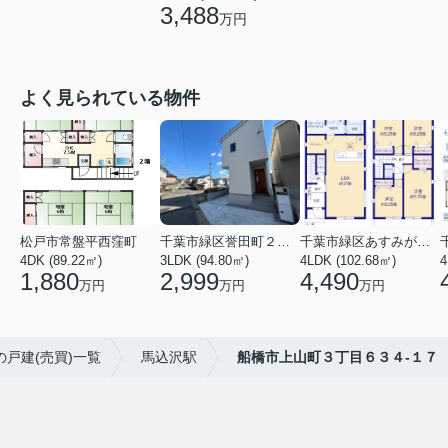
3,488
万円
よく見られている物件
松戸市常盤平西窪町
千葉市緑区誉田町２丁目
千葉市緑区あすみが丘１丁目
4DK (89.22㎡)
3LDK (94.80㎡)
4LDK (102.68㎡)
4
1,880
2,999
4,490
万円
万円
万円
の戸建(売買)一覧
馬込沢駅
船橋市上山町３丁目６３４‐１７