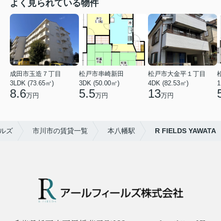
よく見られている物件
成田市玉造７丁目
松戸市串崎新田
松戸市大金平１丁目
3LDK (73.65㎡)
3DK (50.00㎡)
4DK (82.53㎡)
1
8.6
5.5
13
万円
万円
万円
ルズ
市川市の賃貸一覧
本八幡駅
R FIELDS YAWATA