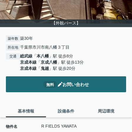
【外観パース】
築30年
築年数
千葉県市川市南八幡３丁目
所在地
総武線
「
本八幡
」駅 徒歩8分
交通
京成本線
「
京成八幡
」駅 徒歩13分
京成本線
「
鬼越
」駅 徒歩20分
お問い合わせ
無料
基本情報
設備条件
周辺環境
R FIELDS YAWATA
物件名