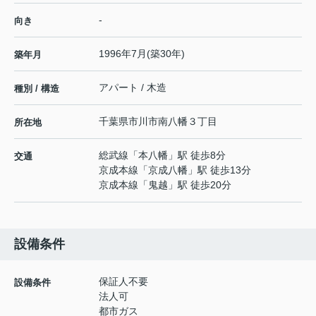
-
向き
1996年7月(築30年)
築年月
アパート / 木造
種別 / 構造
千葉県
市川市
南八幡
３丁目
所在地
総武線
「
本八幡
」駅 徒歩8分
交通
京成本線
「
京成八幡
」駅 徒歩13分
京成本線
「
鬼越
」駅 徒歩20分
設備条件
保証人不要
設備条件
法人可
都市ガス