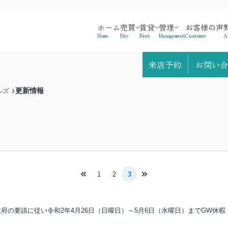
ホーム
売買
賃貸
管理
お客様の声
Home
Buy
Rent
Management
Customer
A
来店予約
お問い合
更新情報
ルズ
1
2
3
府の要請に従い令和2年4月26日（日曜日）～5月6日（水曜日）までGW休暇