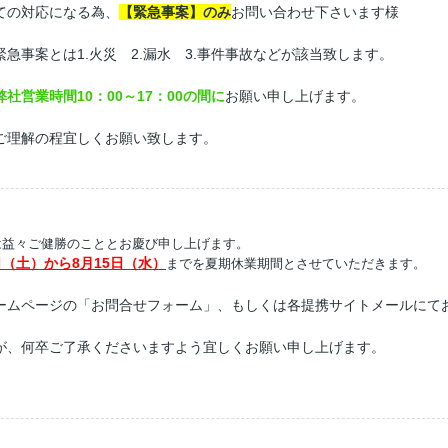
ての対応になる為、
【緊急事案】のみ
お問い合わせ下さいます様
急事案とは1.火災 2.漏水 3.事件事故などが該当致します。
弊社営業時間10：00～17：00の間に
お願い申し上げます。
ご理解の程宜しくお願い致します。
は益々ご健勝のこととお慶び申し上げます。
日（土）から
8
月
15
日（水）
までを夏期休業期間とさせていただきます。
ームページの「お問合せフォーム」、もしくは各提携サイトメールにて
が、何卒ご了承くださいますよう宜しくお願い申し上げます。