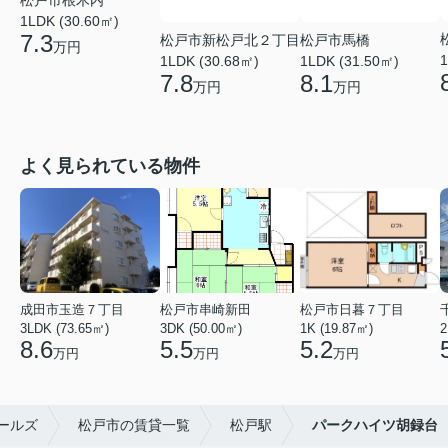
1LDK (30.60㎡)
7.3
松戸市新松戸北２丁目
松戸市馬橋
万円
1
1LDK (30.68㎡)
1LDK (31.50㎡)
7.8
8.1
万円
万円
よく見られている物件
成田市玉造７丁目
松戸市串崎新田
松戸市日暮７丁目
3LDK (73.65㎡)
3DK (50.00㎡)
1K (19.87㎡)
2
8.6
5.5
5.2
万円
万円
万円
ールズ
松戸市の賃貸一覧
松戸駅
パークハイツ胡録台