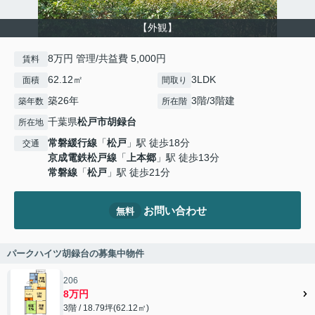
【外観】
8万円 管理/共益費 5,000円
賃料
62.12㎡
3LDK
面積
間取り
築26年
3階/3階建
築年数
所在階
千葉県
松戸市
胡録台
所在地
常磐緩行線
「
松戸
」駅 徒歩18分
交通
京成電鉄松戸線
「
上本郷
」駅 徒歩13分
常磐線
「
松戸
」駅 徒歩21分
お問い合わせ
無料
パークハイツ胡録台の募集中物件
206
8万円
3階 / 18.79坪(62.12㎡)