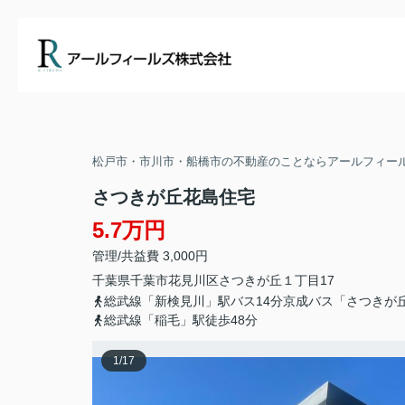
松戸市・市川市・船橋市の不動産のことならアールフィー
さつきが丘花島住宅
5.7万円
管理/共益費 3,000円
千葉県
千葉市花見川区
さつきが丘
１丁目17
総武線「新検見川」駅バス14分京成バス「さつきが
総武線「稲毛」駅徒歩48分
1
/
17