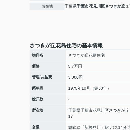
千葉県
千葉市花見川区
さつきが丘
１
所在地
さつきが丘花島住宅の基本情報
物件名
さつきが丘花島住宅
価格
5.7万円
管理/共益費
3,000円
築年月
1975年10月（築50年）
総戸数
-
所在地
千葉県
千葉市花見川区
さつきが丘
17
交通
総武線
「
新検見川
」駅 バス14分